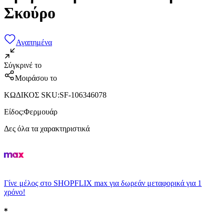
Σκούρο
Αγαπημένα
Σύγκρινέ το
Μοιράσου το
ΚΩΔΙΚΟΣ SKU
:
SF-106346078
Είδος
:
Φερμουάρ
Δες όλα τα χαρακτηριστικά
Γίνε μέλος στο SHOPFLIX max για δωρεάν μεταφορικά για 1
χρόνο!