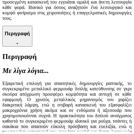
προσεγμένη κατασκευή του εγγυάται ομαλή και άνετη λειτουργία
κάθε φορά. Ιδανικό για όσους αναζητούν ένα λειτουργικό και
κομψό φινίρισμα στις χειροποίητες ή επαγγελματικές δημιουργίες
τους.
Περιγραφή
+
Περιγραφή
Με λίγα λόγια...
Εξαιρετική επιλογή για απαιτητικές δημιουργίες ραπτικής, το
συγκεκριμένο μεταλλικό φερμουάρ διπλής κατεύθυνσης σε γκρι
σκούρα απόχρωση προσφέρει κομψότητα και αντοχή σε κάθε
εφαρμογή. Ο χρυσός μεταλλικός μηχανισμός του χαρίζει
διακριτική λάμψη, ενώ η στιβαρή κατασκευή του εξασφαλίζει
μακροχρόνια χρήση ακόμα και σε ενδύματα ή αξεσουάρ που
χρησιμοποιούνται συχνά. Η πρακτικότητα του διπλού ανοίγματος
καθιστά το συγκεκριμένο φερμουάρ ιδανικό για ρούχα, τσάντες ή
σακάκια που απαιτούν εύκολη πρόσβαση και ευελιξία, ενώ η
προσεγμένη κατασκευή του εγγυάται ομαλή και άνετη λειτουργία