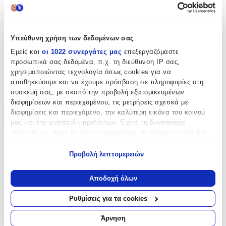
κάθε φορά. Ιδανικό για όσους αναζητούν ένα λειτουργικό και
κομψό φινίρισμα στις χειροποίητες ή επαγγελματικές δημιουργίες
τους.
Υπεύθυνη χρήση των δεδομένων σας
Χαρακτηριστικά
Εμείς και
οι 1022 συνεργάτες μας
επεξεργαζόμαστε
προσωπικά σας δεδομένα, π.χ. τη διεύθυνση IP σας,
Είδος
:
χρησιμοποιώντας τεχνολογία όπως cookies για να
αποθηκεύουμε και να έχουμε πρόσβαση σε πληροφορίες στη
Φερμουάρ
συσκευή σας, με σκοπό την προβολή εξατομικευμένων
διαφημίσεων και περιεχομένου, τις μετρήσεις σχετικά με
Χαρακτηριστικά
διαφημίσεις και περιεχόμενο, την καλύτερη εικόνα του κοινού
μας και την ανάπτυξη προϊόντων. Έχετε τη δυνατότητα
+
επιλογής ως προς το ποιος χρησιμοποιεί τα δεδομένα σας και
για ποιους σκοπούς.
Χαρακτηριστικά
Προβολή λεπτομερειών
Εάν μας επιτρέπετε, θα θέλαμε επίσης:
Είδος
:
Να συλλέξουμε πληροφορίες σχετικά με τη γεωγραφική
Αποδοχή όλων
σας τοποθεσία, οι οποίες μπορεί να είναι ακριβείς σε
Φερμουάρ
απόσταση μερικών μέτρων
Ρυθμίσεις για τα cookies
Να αναγνωρίσουμε τη συσκευή σας σαρώνοντας ενεργά
Αξιολογήσεις
για συγκεκριμένα χαρακτηριστικά (δακτυλικό αποτύπωμα)
Άρνηση