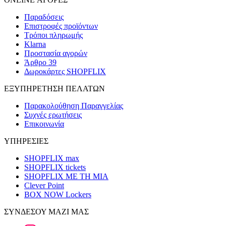
Παραδόσεις
Επιστροφές προϊόντων
Τρόποι πληρωμής
Klarna
Προστασία αγορών
Άρθρο 39
Δωροκάρτες SHOPFLIX
ΕΞΥΠΗΡΕΤΗΣΗ ΠΕΛΑΤΩΝ
Παρακολούθηση Παραγγελίας
Συχνές ερωτήσεις
Επικοινωνία
ΥΠΗΡΕΣΙΕΣ
SHOPFLIX max
SHOPFLIX tickets
SHOPFLIX ΜΕ ΤΗ ΜΙΑ
Clever Point
BOX NOW Lockers
ΣΥΝΔΕΣΟΥ ΜΑΖΙ ΜΑΣ