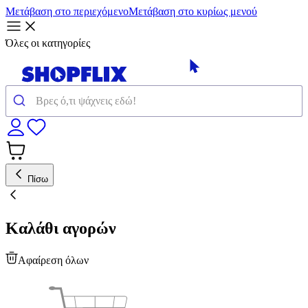
Μετάβαση στο περιεχόμενο
Μετάβαση στο κυρίως μενού
Όλες οι κατηγορίες
Πίσω
Καλάθι αγορών
Αφαίρεση όλων