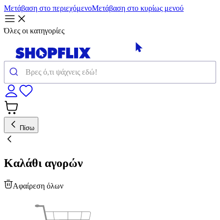
Μετάβαση στο περιεχόμενο
Μετάβαση στο κυρίως μενού
Όλες οι κατηγορίες
Πίσω
Καλάθι αγορών
Αφαίρεση όλων