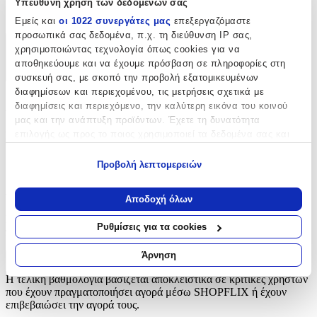
Υπεύθυνη χρήση των δεδομένων σας
Κουμπιά
Εμείς και
οι 1022 συνεργάτες μας
επεξεργαζόμαστε
προσωπικά σας δεδομένα, π.χ. τη διεύθυνση IP σας,
χρησιμοποιώντας τεχνολογία όπως cookies για να
Χαρακτηριστικά
αποθηκεύουμε και να έχουμε πρόσβαση σε πληροφορίες στη
+
συσκευή σας, με σκοπό την προβολή εξατομικευμένων
διαφημίσεων και περιεχομένου, τις μετρήσεις σχετικά με
Χαρακτηριστικά
διαφημίσεις και περιεχόμενο, την καλύτερη εικόνα του κοινού
μας και την ανάπτυξη προϊόντων. Έχετε τη δυνατότητα
επιλογής ως προς το ποιος χρησιμοποιεί τα δεδομένα σας και
Είδος
:
για ποιους σκοπούς.
Κουμπιά
Προβολή λεπτομερειών
Εάν μας επιτρέπετε, θα θέλαμε επίσης:
Αξιολογήσεις
Να συλλέξουμε πληροφορίες σχετικά με τη γεωγραφική
Αποδοχή όλων
σας τοποθεσία, οι οποίες μπορεί να είναι ακριβείς σε
Προς το παρόν δεν υπάρχουν άλλες αξιολογήσεις. Όταν
απόσταση μερικών μέτρων
Ρυθμίσεις για τα cookies
προστεθούν, θα εμφανιστούν εδώ.
Να αναγνωρίσουμε τη συσκευή σας σαρώνοντας ενεργά
για συγκεκριμένα χαρακτηριστικά (δακτυλικό αποτύπωμα)
Άρνηση
Πώς υπολογίζεται η βαθμολογία
Μάθετε περισσότερα σχετικά με τον τρόπο επεξεργασίας των
Η τελική βαθμολογία βασίζεται αποκλειστικά σε κριτικές χρηστών
προσωπικών σας δεδομένων και καθορίστε τις προτιμήσεις σας
που έχουν πραγματοποιήσει αγορά μέσω SHOPFLIX ή έχουν
στην
ενότητα “Λεπτομέρειες”
. Μπορείτε να αλλάξετε ή να
επιβεβαιώσει την αγορά τους.
ανακαλέσετε τη συγκατάθεσή σας ανά πάσα στιγμή από τη