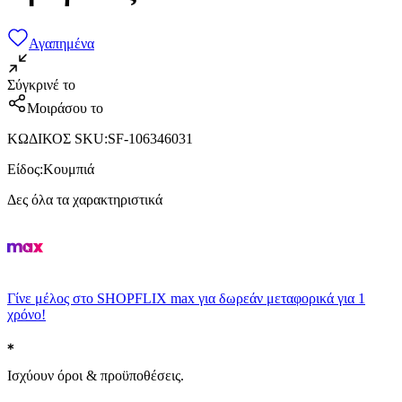
Αγαπημένα
Σύγκρινέ το
Μοιράσου το
ΚΩΔΙΚΟΣ SKU
:
SF-106346031
Είδος
:
Κουμπιά
Δες όλα τα χαρακτηριστικά
Γίνε μέλος στο SHOPFLIX max για δωρεάν μεταφορικά για 1
χρόνο!
Ισχύουν όροι & προϋποθέσεις.