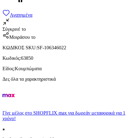
Αγαπημένα
Σύγκρινέ το
Μοιράσου το
ΚΩΔΙΚΟΣ SKU
:
SF-106346022
Κωδικός
:
63850
Είδος
:
Κουμπώματα
Δες όλα τα χαρακτηριστικά
Γίνε μέλος στο SHOPFLIX max για δωρεάν μεταφορικά για 1
χρόνο!