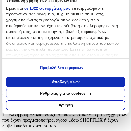
Υπεύθυνη χρήση των δεδομένων σας
Κουμπώματα
Εμείς και
οι 1022 συνεργάτες μας
επεξεργαζόμαστε
προσωπικά σας δεδομένα, π.χ. τη διεύθυνση IP σας,
χρησιμοποιώντας τεχνολογία όπως cookies για να
Χαρακτηριστικά
αποθηκεύουμε και να έχουμε πρόσβαση σε πληροφορίες στη
+
συσκευή σας, με σκοπό την προβολή εξατομικευμένων
διαφημίσεων και περιεχομένου, τις μετρήσεις σχετικά με
Χαρακτηριστικά
διαφημίσεις και περιεχόμενο, την καλύτερη εικόνα του κοινού
μας και την ανάπτυξη προϊόντων. Έχετε τη δυνατότητα
Είδος
:
επιλογής ως προς το ποιος χρησιμοποιεί τα δεδομένα σας και
για ποιους σκοπούς.
Κουμπώματα
Προβολή λεπτομερειών
Εάν μας επιτρέπετε, θα θέλαμε επίσης:
Αξιολογήσεις
Να συλλέξουμε πληροφορίες σχετικά με τη γεωγραφική
Αποδοχή όλων
σας τοποθεσία, οι οποίες μπορεί να είναι ακριβείς σε
Προς το παρόν δεν υπάρχουν άλλες αξιολογήσεις. Όταν
απόσταση μερικών μέτρων
Ρυθμίσεις για τα cookies
προστεθούν, θα εμφανιστούν εδώ.
Να αναγνωρίσουμε τη συσκευή σας σαρώνοντας ενεργά
για συγκεκριμένα χαρακτηριστικά (δακτυλικό αποτύπωμα)
Άρνηση
Πώς υπολογίζεται η βαθμολογία
Μάθετε περισσότερα σχετικά με τον τρόπο επεξεργασίας των
Η τελική βαθμολογία βασίζεται αποκλειστικά σε κριτικές χρηστών
προσωπικών σας δεδομένων και καθορίστε τις προτιμήσεις σας
που έχουν πραγματοποιήσει αγορά μέσω SHOPFLIX ή έχουν
στην
ενότητα “Λεπτομέρειες”
. Μπορείτε να αλλάξετε ή να
επιβεβαιώσει την αγορά τους.
ανακαλέσετε τη συγκατάθεσή σας ανά πάσα στιγμή από τη