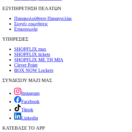
ΕΞΥΠΗΡΕΤΗΣΗ ΠΕΛΑΤΩΝ
Παρακολούθηση Παραγγελίας
Συχνές ερωτήσεις
Επικοινωνία
ΥΠΗΡΕΣΙΕΣ
SHOPFLIX max
SHOPFLIX tickets
SHOPFLIX ΜΕ ΤΗ ΜΙΑ
Clever Point
BOX NOW Lockers
ΣΥΝΔΕΣΟΥ ΜΑΖΙ ΜΑΣ
Instagram
Facebook
Tiktok
Linkedin
ΚΑΤΕΒΑΣΕ ΤΟ APP