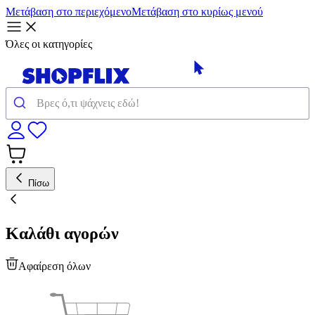
Μετάβαση στο περιεχόμενο
Μετάβαση στο κυρίως μενού
Όλες οι κατηγορίες
Πίσω
Καλάθι αγορών
Αφαίρεση όλων