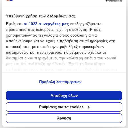
τη διακοσμητική επιλογή που ξεχωρίζει.
Χαρακτηριστικά
Υπεύθυνη χρήση των δεδομένων σας
Εμείς και
οι 1022 συνεργάτες μας
επεξεργαζόμαστε
Είδος
:
προσωπικά σας δεδομένα, π.χ. τη διεύθυνση IP σας,
χρησιμοποιώντας τεχνολογία όπως cookies για να
Θερμοκολλητικά
αποθηκεύουμε και να έχουμε πρόσβαση σε πληροφορίες στη
συσκευή σας, με σκοπό την προβολή εξατομικευμένων
Χαρακτηριστικά
διαφημίσεων και περιεχομένου, τις μετρήσεις σχετικά με
διαφημίσεις και περιεχόμενο, την καλύτερη εικόνα του κοινού
+
μας και την ανάπτυξη προϊόντων. Έχετε τη δυνατότητα
επιλογής ως προς το ποιος χρησιμοποιεί τα δεδομένα σας και
Χαρακτηριστικά
για ποιους σκοπούς.
Προβολή λεπτομερειών
Είδος
:
Εάν μας επιτρέπετε, θα θέλαμε επίσης:
Να συλλέξουμε πληροφορίες σχετικά με τη γεωγραφική
Θερμοκολλητικά
Αποδοχή όλων
σας τοποθεσία, οι οποίες μπορεί να είναι ακριβείς σε
απόσταση μερικών μέτρων
Αξιολογήσεις
Ρυθμίσεις για τα cookies
Να αναγνωρίσουμε τη συσκευή σας σαρώνοντας ενεργά
για συγκεκριμένα χαρακτηριστικά (δακτυλικό αποτύπωμα)
Άρνηση
Προς το παρόν δεν υπάρχουν άλλες αξιολογήσεις. Όταν
Μάθετε περισσότερα σχετικά με τον τρόπο επεξεργασίας των
προστεθούν, θα εμφανιστούν εδώ.