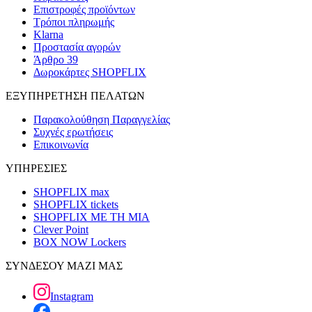
Επιστροφές προϊόντων
Τρόποι πληρωμής
Klarna
Προστασία αγορών
Άρθρο 39
Δωροκάρτες SHOPFLIX
ΕΞΥΠΗΡΕΤΗΣΗ ΠΕΛΑΤΩΝ
Παρακολούθηση Παραγγελίας
Συχνές ερωτήσεις
Επικοινωνία
ΥΠΗΡΕΣΙΕΣ
SHOPFLIX max
SHOPFLIX tickets
SHOPFLIX ΜΕ ΤΗ ΜΙΑ
Clever Point
BOX NOW Lockers
ΣΥΝΔΕΣΟΥ ΜΑΖΙ ΜΑΣ
Instagram