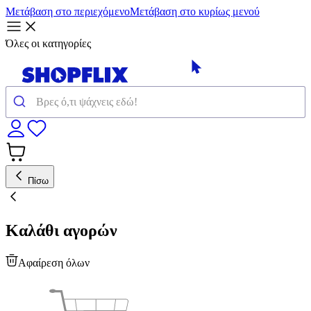
Μετάβαση στο περιεχόμενο
Μετάβαση στο κυρίως μενού
Όλες οι κατηγορίες
Πίσω
Καλάθι αγορών
Αφαίρεση όλων