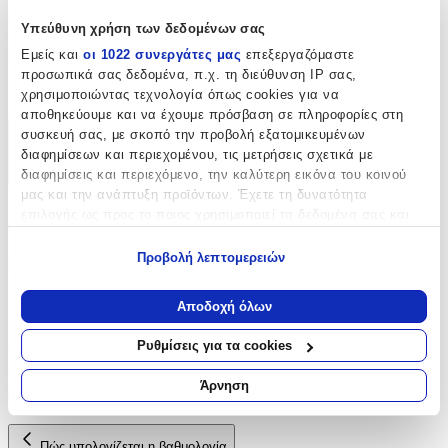
Χαρακτηριστικά
Υπεύθυνη χρήση των δεδομένων σας
Εμείς και
οι 1022 συνεργάτες μας
επεξεργαζόμαστε
Είδος
:
προσωπικά σας δεδομένα, π.χ. τη διεύθυνση IP σας,
Φερμουάρ
χρησιμοποιώντας τεχνολογία όπως cookies για να
αποθηκεύουμε και να έχουμε πρόσβαση σε πληροφορίες στη
συσκευή σας, με σκοπό την προβολή εξατομικευμένων
Χαρακτηριστικά
διαφημίσεων και περιεχομένου, τις μετρήσεις σχετικά με
διαφημίσεις και περιεχόμενο, την καλύτερη εικόνα του κοινού
+
μας και την ανάπτυξη προϊόντων. Έχετε τη δυνατότητα
Χαρακτηριστικά
επιλογής ως προς το ποιος χρησιμοποιεί τα δεδομένα σας και
για ποιους σκοπούς.
Προβολή λεπτομερειών
Είδος
:
Εάν μας επιτρέπετε, θα θέλαμε επίσης:
Φερμουάρ
Να συλλέξουμε πληροφορίες σχετικά με τη γεωγραφική
Αποδοχή όλων
σας τοποθεσία, οι οποίες μπορεί να είναι ακριβείς σε
Αξιολογήσεις
απόσταση μερικών μέτρων
Ρυθμίσεις για τα cookies
Να αναγνωρίσουμε τη συσκευή σας σαρώνοντας ενεργά
για συγκεκριμένα χαρακτηριστικά (δακτυλικό αποτύπωμα)
Προς το παρόν δεν υπάρχουν άλλες αξιολογήσεις. Όταν
Άρνηση
προστεθούν, θα εμφανιστούν εδώ.
Μάθετε περισσότερα σχετικά με τον τρόπο επεξεργασίας των
προσωπικών σας δεδομένων και καθορίστε τις προτιμήσεις σας
στην
ενότητα “Λεπτομέρειες”
. Μπορείτε να αλλάξετε ή να
Πώς υπολογίζεται η βαθμολογία