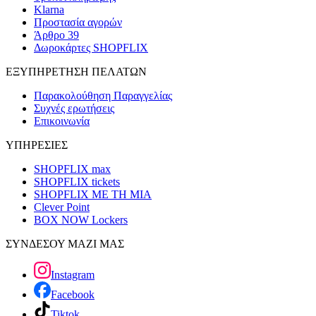
Klarna
Προστασία αγορών
Άρθρο 39
Δωροκάρτες SHOPFLIX
ΕΞΥΠΗΡΕΤΗΣΗ ΠΕΛΑΤΩΝ
Παρακολούθηση Παραγγελίας
Συχνές ερωτήσεις
Επικοινωνία
ΥΠΗΡΕΣΙΕΣ
SHOPFLIX max
SHOPFLIX tickets
SHOPFLIX ΜΕ ΤΗ ΜΙΑ
Clever Point
BOX NOW Lockers
ΣΥΝΔΕΣΟΥ ΜΑΖΙ ΜΑΣ
Instagram
Facebook
Tiktok