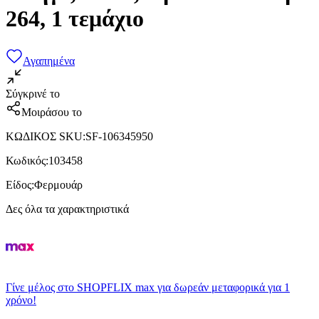
264, 1 τεμάχιο
Αγαπημένα
Σύγκρινέ το
Μοιράσου το
ΚΩΔΙΚΟΣ SKU
:
SF-106345950
Κωδικός
:
103458
Είδος
:
Φερμουάρ
Δες όλα τα χαρακτηριστικά
Γίνε μέλος στο SHOPFLIX max για δωρεάν μεταφορικά για 1
χρόνο!