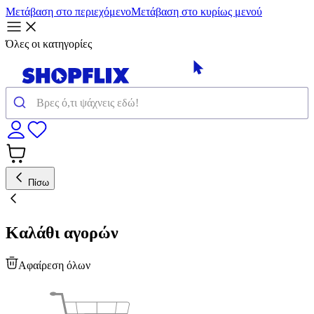
Μετάβαση στο περιεχόμενο
Μετάβαση στο κυρίως μενού
Όλες οι κατηγορίες
Πίσω
Καλάθι αγορών
Αφαίρεση όλων