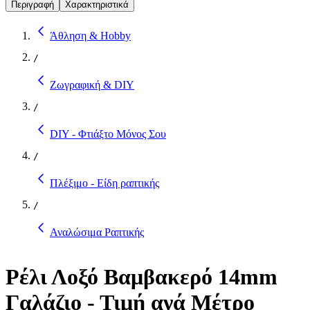
Περιγραφή
Χαρακτηριστικά
Άθληση & Hobby
/
Ζωγραφική & DIY
/
DIY - Φτιάξτο Μόνος Σου
/
Πλέξιμο - Είδη ραπτικής
/
Αναλώσιμα Ραπτικής
Ρέλι Λοξό Βαμβακερό 14mm
Γαλάζιο - Τιμή ανά Μέτρο