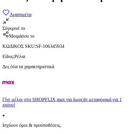
Αγαπημένα
Σύγκρινέ το
Μοιράσου το
ΚΩΔΙΚΟΣ SKU
:
SF-106345934
Είδος
:
Ρέλια
Δες όλα τα χαρακτηριστικά
Γίνε μέλος στο SHOPFLIX max για δωρεάν μεταφορικά για 1
χρόνο!
Ισχύουν όροι & προϋποθέσεις.