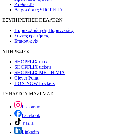
Άρθρο 39
Δωροκάρτες SHOPFLIX
ΕΞΥΠΗΡΕΤΗΣΗ ΠΕΛΑΤΩΝ
Παρακολούθηση Παραγγελίας
Συχνές ερωτήσεις
Επικοινωνία
ΥΠΗΡΕΣΙΕΣ
SHOPFLIX max
SHOPFLIX tickets
SHOPFLIX ΜΕ ΤΗ ΜΙΑ
Clever Point
BOX NOW Lockers
ΣΥΝΔΕΣΟΥ ΜΑΖΙ ΜΑΣ
Instagram
Facebook
Tiktok
Linkedin