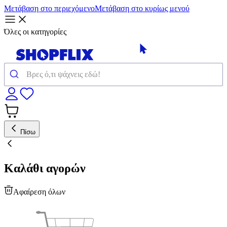
Μετάβαση στο περιεχόμενο
Μετάβαση στο κυρίως μενού
Όλες οι κατηγορίες
Πίσω
Καλάθι αγορών
Αφαίρεση όλων