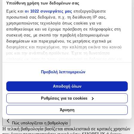
Υπεύθυνη χρήση των δεδομένων σας
Είδος
:
Εμείς και
οι 1022 συνεργάτες μας
επεξεργαζόμαστε
Ρέλια
προσωπικά σας δεδομένα, π.χ. τη διεύθυνση IP σας,
χρησιμοποιώντας τεχνολογία όπως cookies για να
αποθηκεύουμε και να έχουμε πρόσβαση σε πληροφορίες στη
Χαρακτηριστικά
συσκευή σας, με σκοπό την προβολή εξατομικευμένων
διαφημίσεων και περιεχομένου, τις μετρήσεις σχετικά με
+
διαφημίσεις και περιεχόμενο, την καλύτερη εικόνα του κοινού
μας και την ανάπτυξη προϊόντων. Έχετε τη δυνατότητα
Χαρακτηριστικά
επιλογής ως προς το ποιος χρησιμοποιεί τα δεδομένα σας και
για ποιους σκοπούς.
Είδος
:
Προβολή λεπτομερειών
Εάν μας επιτρέπετε, θα θέλαμε επίσης:
Ρέλια
Να συλλέξουμε πληροφορίες σχετικά με τη γεωγραφική
Αποδοχή όλων
Αξιολογήσεις
σας τοποθεσία, οι οποίες μπορεί να είναι ακριβείς σε
απόσταση μερικών μέτρων
Ρυθμίσεις για τα cookies
Να αναγνωρίσουμε τη συσκευή σας σαρώνοντας ενεργά
Προς το παρόν δεν υπάρχουν άλλες αξιολογήσεις. Όταν
για συγκεκριμένα χαρακτηριστικά (δακτυλικό αποτύπωμα)
προστεθούν, θα εμφανιστούν εδώ.
Άρνηση
Μάθετε περισσότερα σχετικά με τον τρόπο επεξεργασίας των
προσωπικών σας δεδομένων και καθορίστε τις προτιμήσεις σας
Πώς υπολογίζεται η βαθμολογία
στην
ενότητα “Λεπτομέρειες”
. Μπορείτε να αλλάξετε ή να
Η τελική βαθμολογία βασίζεται αποκλειστικά σε κριτικές χρηστών
ανακαλέσετε τη συγκατάθεσή σας ανά πάσα στιγμή από τη