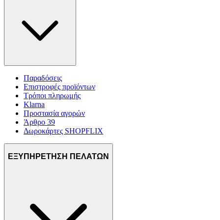
Παραδόσεις
Επιστροφές προϊόντων
Τρόποι πληρωμής
Klarna
Προστασία αγορών
Άρθρο 39
Δωροκάρτες SHOPFLIX
ΕΞΥΠΗΡΕΤΗΣΗ ΠΕΛΑΤΩΝ