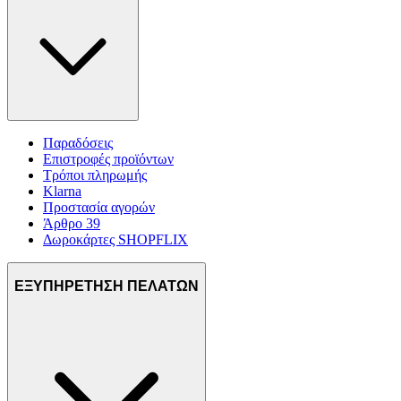
Παραδόσεις
Επιστροφές προϊόντων
Τρόποι πληρωμής
Klarna
Προστασία αγορών
Άρθρο 39
Δωροκάρτες SHOPFLIX
ΕΞΥΠΗΡΕΤΗΣΗ ΠΕΛΑΤΩΝ