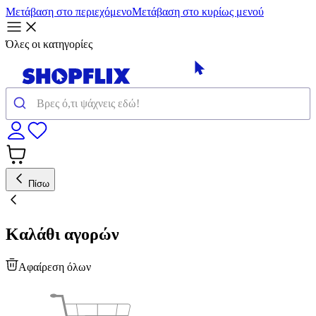
Μετάβαση στο περιεχόμενο
Μετάβαση στο κυρίως μενού
Όλες οι κατηγορίες
Πίσω
Καλάθι αγορών
Αφαίρεση όλων