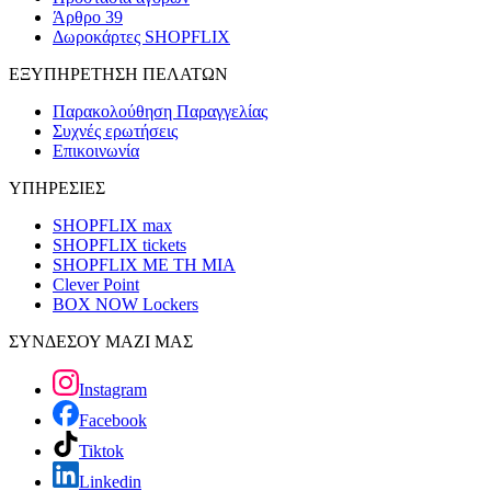
Άρθρο 39
Δωροκάρτες SHOPFLIX
ΕΞΥΠΗΡΕΤΗΣΗ ΠΕΛΑΤΩΝ
Παρακολούθηση Παραγγελίας
Συχνές ερωτήσεις
Επικοινωνία
ΥΠΗΡΕΣΙΕΣ
SHOPFLIX max
SHOPFLIX tickets
SHOPFLIX ΜΕ ΤΗ ΜΙΑ
Clever Point
BOX NOW Lockers
ΣΥΝΔΕΣΟΥ ΜΑΖΙ ΜΑΣ
Instagram
Facebook
Tiktok
Linkedin