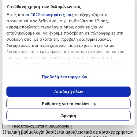
Υπεύθυνη χρήση των δεδομένων σας
Είδος
:
Εμείς και
οι 1022 συνεργάτες μας
επεξεργαζόμαστε
Φερμουάρ
προσωπικά σας δεδομένα, π.χ. τη διεύθυνση IP σας,
χρησιμοποιώντας τεχνολογία όπως cookies για να
αποθηκεύουμε και να έχουμε πρόσβαση σε πληροφορίες στη
Χαρακτηριστικά
συσκευή σας, με σκοπό την προβολή εξατομικευμένων
+
διαφημίσεων και περιεχομένου, τις μετρήσεις σχετικά με
διαφημίσεις και περιεχόμενο, την καλύτερη εικόνα του κοινού
Χαρακτηριστικά
μας και την ανάπτυξη προϊόντων. Έχετε τη δυνατότητα
επιλογής ως προς το ποιος χρησιμοποιεί τα δεδομένα σας και
Είδος
:
για ποιους σκοπούς.
Προβολή λεπτομερειών
Φερμουάρ
Εάν μας επιτρέπετε, θα θέλαμε επίσης:
Να συλλέξουμε πληροφορίες σχετικά με τη γεωγραφική
Αξιολογήσεις
Αποδοχή όλων
σας τοποθεσία, οι οποίες μπορεί να είναι ακριβείς σε
απόσταση μερικών μέτρων
Ρυθμίσεις για τα cookies
Προς το παρόν δεν υπάρχουν άλλες αξιολογήσεις. Όταν
Να αναγνωρίσουμε τη συσκευή σας σαρώνοντας ενεργά
προστεθούν, θα εμφανιστούν εδώ.
για συγκεκριμένα χαρακτηριστικά (δακτυλικό αποτύπωμα)
Άρνηση
Μάθετε περισσότερα σχετικά με τον τρόπο επεξεργασίας των
Πώς υπολογίζεται η βαθμολογία
προσωπικών σας δεδομένων και καθορίστε τις προτιμήσεις σας
Η τελική βαθμολογία βασίζεται αποκλειστικά σε κριτικές χρηστών
στην
ενότητα “Λεπτομέρειες”
. Μπορείτε να αλλάξετε ή να