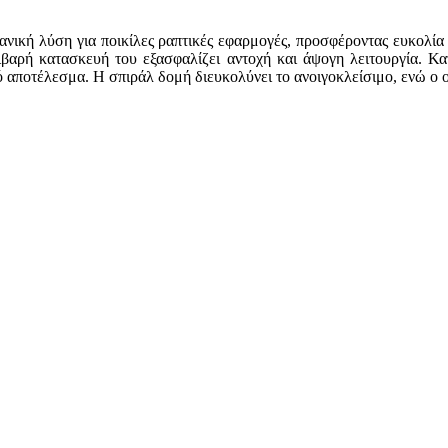
νική λύση για ποικίλες ραπτικές εφαρμογές, προσφέροντας ευκολία 
τιβαρή κατασκευή του εξασφαλίζει αντοχή και άψογη λειτουργία. Κ
αποτέλεσμα. Η σπιράλ δομή διευκολύνει το ανοιγοκλείσιμο, ενώ ο ο