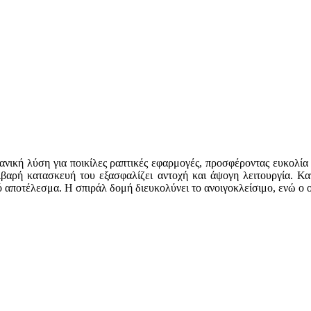
νική λύση για ποικίλες ραπτικές εφαρμογές, προσφέροντας ευκολία 
τιβαρή κατασκευή του εξασφαλίζει αντοχή και άψογη λειτουργία. Κ
αποτέλεσμα. Η σπιράλ δομή διευκολύνει το ανοιγοκλείσιμο, ενώ ο ο