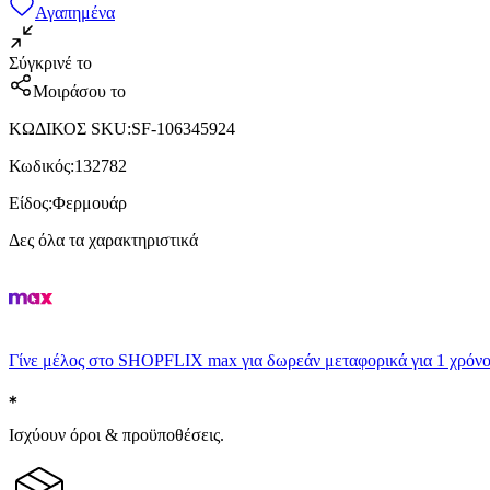
Αγαπημένα
Σύγκρινέ το
Μοιράσου το
ΚΩΔΙΚΟΣ SKU
:
SF-106345924
Κωδικός
:
132782
Είδος
:
Φερμουάρ
Δες όλα τα χαρακτηριστικά
Γίνε μέλος στο SHOPFLIX max για δωρεάν μεταφορικά για 1 χρόνο
Ισχύουν όροι & προϋποθέσεις.