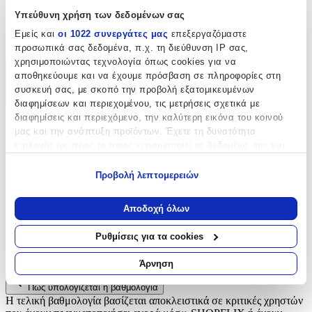
Υπεύθυνη χρήση των δεδομένων σας
Είδος
:
Εμείς και
οι 1022 συνεργάτες μας
επεξεργαζόμαστε
Θερμοκολλητικά
προσωπικά σας δεδομένα, π.χ. τη διεύθυνση IP σας,
χρησιμοποιώντας τεχνολογία όπως cookies για να
αποθηκεύουμε και να έχουμε πρόσβαση σε πληροφορίες στη
Χαρακτηριστικά
συσκευή σας, με σκοπό την προβολή εξατομικευμένων
+
διαφημίσεων και περιεχομένου, τις μετρήσεις σχετικά με
διαφημίσεις και περιεχόμενο, την καλύτερη εικόνα του κοινού
Χαρακτηριστικά
μας και την ανάπτυξη προϊόντων. Έχετε τη δυνατότητα
επιλογής ως προς το ποιος χρησιμοποιεί τα δεδομένα σας και
Είδος
:
για ποιους σκοπούς.
Προβολή λεπτομερειών
Θερμοκολλητικά
Εάν μας επιτρέπετε, θα θέλαμε επίσης:
Να συλλέξουμε πληροφορίες σχετικά με τη γεωγραφική
Αξιολογήσεις
Αποδοχή όλων
σας τοποθεσία, οι οποίες μπορεί να είναι ακριβείς σε
απόσταση μερικών μέτρων
Ρυθμίσεις για τα cookies
Προς το παρόν δεν υπάρχουν άλλες αξιολογήσεις. Όταν
Να αναγνωρίσουμε τη συσκευή σας σαρώνοντας ενεργά
προστεθούν, θα εμφανιστούν εδώ.
για συγκεκριμένα χαρακτηριστικά (δακτυλικό αποτύπωμα)
Άρνηση
Μάθετε περισσότερα σχετικά με τον τρόπο επεξεργασίας των
Πώς υπολογίζεται η βαθμολογία
προσωπικών σας δεδομένων και καθορίστε τις προτιμήσεις σας
Η τελική βαθμολογία βασίζεται αποκλειστικά σε κριτικές χρηστών
στην
ενότητα “Λεπτομέρειες”
. Μπορείτε να αλλάξετε ή να