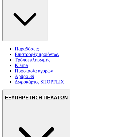
Παραδόσεις
Επιστροφές προϊόντων
Τρόποι πληρωμής
Klarna
Προστασία αγορών
Άρθρο 39
Δωροκάρτες SHOPFLIX
ΕΞΥΠΗΡΕΤΗΣΗ ΠΕΛΑΤΩΝ