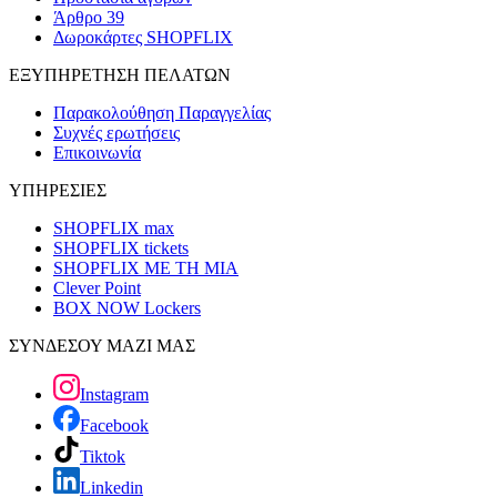
Άρθρο 39
Δωροκάρτες SHOPFLIX
ΕΞΥΠΗΡΕΤΗΣΗ ΠΕΛΑΤΩΝ
Παρακολούθηση Παραγγελίας
Συχνές ερωτήσεις
Επικοινωνία
ΥΠΗΡΕΣΙΕΣ
SHOPFLIX max
SHOPFLIX tickets
SHOPFLIX ΜΕ ΤΗ ΜΙΑ
Clever Point
BOX NOW Lockers
ΣΥΝΔΕΣΟΥ ΜΑΖΙ ΜΑΣ
Instagram
Facebook
Tiktok
Linkedin