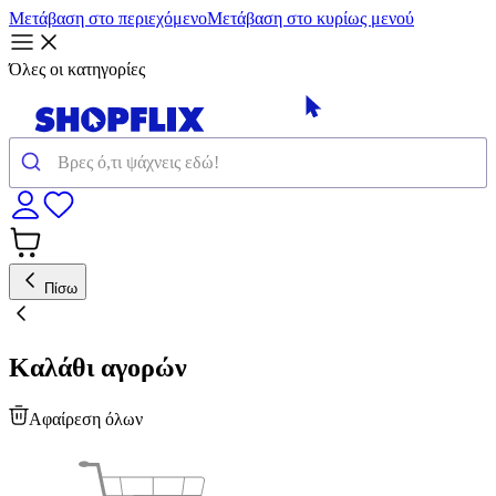
Μετάβαση στο περιεχόμενο
Μετάβαση στο κυρίως μενού
Όλες οι κατηγορίες
Πίσω
Καλάθι αγορών
Αφαίρεση όλων