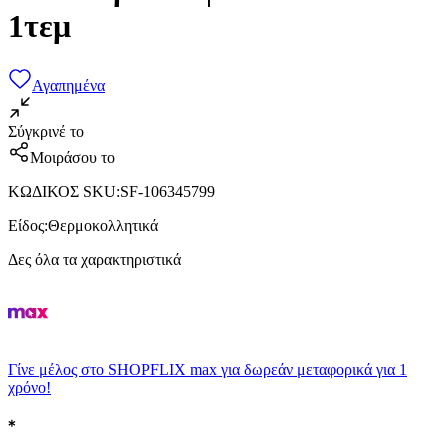
1τεμ
Αγαπημένα
Σύγκρινέ το
Μοιράσου το
ΚΩΔΙΚΟΣ SKU
:
SF-106345799
Είδος
:
Θερμοκολλητικά
Δες όλα τα χαρακτηριστικά
Γίνε μέλος στο SHOPFLIX max για δωρεάν μεταφορικά για 1
χρόνο!