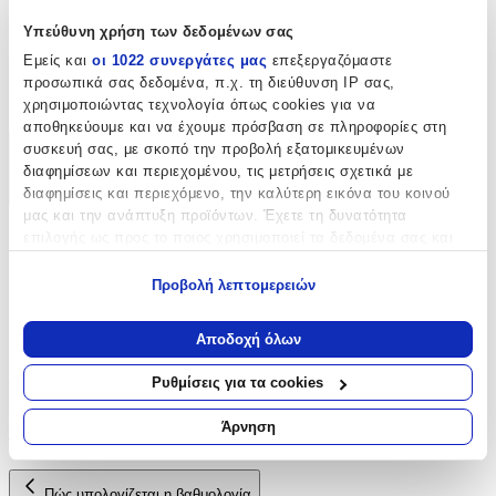
Χαρακτηριστικά
Υπεύθυνη χρήση των δεδομένων σας
Εμείς και
οι 1022 συνεργάτες μας
επεξεργαζόμαστε
Είδος
:
προσωπικά σας δεδομένα, π.χ. τη διεύθυνση IP σας,
Ρέλια
χρησιμοποιώντας τεχνολογία όπως cookies για να
αποθηκεύουμε και να έχουμε πρόσβαση σε πληροφορίες στη
συσκευή σας, με σκοπό την προβολή εξατομικευμένων
Χαρακτηριστικά
διαφημίσεων και περιεχομένου, τις μετρήσεις σχετικά με
διαφημίσεις και περιεχόμενο, την καλύτερη εικόνα του κοινού
+
μας και την ανάπτυξη προϊόντων. Έχετε τη δυνατότητα
Χαρακτηριστικά
επιλογής ως προς το ποιος χρησιμοποιεί τα δεδομένα σας και
για ποιους σκοπούς.
Προβολή λεπτομερειών
Είδος
:
Εάν μας επιτρέπετε, θα θέλαμε επίσης:
Ρέλια
Να συλλέξουμε πληροφορίες σχετικά με τη γεωγραφική
Αποδοχή όλων
σας τοποθεσία, οι οποίες μπορεί να είναι ακριβείς σε
Αξιολογήσεις
απόσταση μερικών μέτρων
Ρυθμίσεις για τα cookies
Να αναγνωρίσουμε τη συσκευή σας σαρώνοντας ενεργά
για συγκεκριμένα χαρακτηριστικά (δακτυλικό αποτύπωμα)
Προς το παρόν δεν υπάρχουν άλλες αξιολογήσεις. Όταν
Άρνηση
προστεθούν, θα εμφανιστούν εδώ.
Μάθετε περισσότερα σχετικά με τον τρόπο επεξεργασίας των
προσωπικών σας δεδομένων και καθορίστε τις προτιμήσεις σας
στην
ενότητα “Λεπτομέρειες”
. Μπορείτε να αλλάξετε ή να
Πώς υπολογίζεται η βαθμολογία