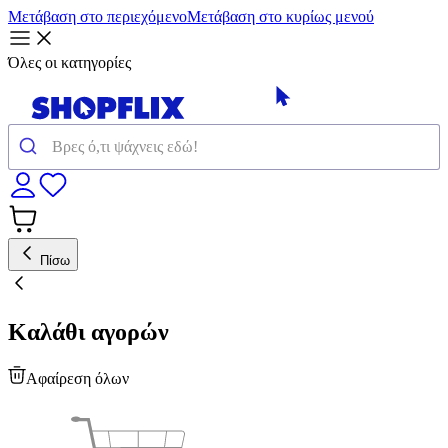
Μετάβαση στο περιεχόμενο
Μετάβαση στο κυρίως μενού
Όλες οι κατηγορίες
Πίσω
Καλάθι αγορών
Αφαίρεση όλων