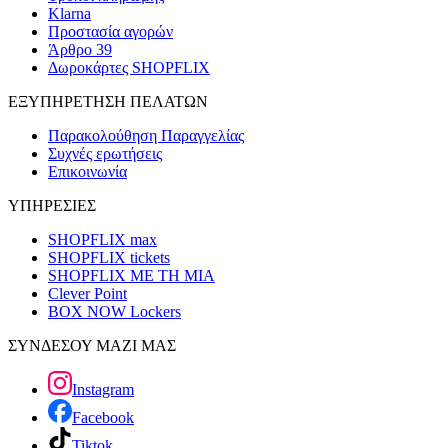
Klarna
Προστασία αγορών
Άρθρο 39
Δωροκάρτες SHOPFLIX
ΕΞΥΠΗΡΕΤΗΣΗ ΠΕΛΑΤΩΝ
Παρακολούθηση Παραγγελίας
Συχνές ερωτήσεις
Επικοινωνία
ΥΠΗΡΕΣΙΕΣ
SHOPFLIX max
SHOPFLIX tickets
SHOPFLIX ΜΕ ΤΗ ΜΙΑ
Clever Point
BOX NOW Lockers
ΣΥΝΔΕΣΟΥ ΜΑΖΙ ΜΑΣ
Instagram
Facebook
Tiktok