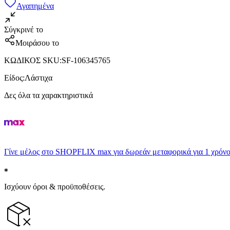
Αγαπημένα
Σύγκρινέ το
Μοιράσου το
ΚΩΔΙΚΟΣ SKU
:
SF-106345765
Είδος
:
Λάστιχα
Δες όλα τα χαρακτηριστικά
Γίνε μέλος στο SHOPFLIX max για δωρεάν μεταφορικά για 1 χρόνο
Ισχύουν όροι & προϋποθέσεις.