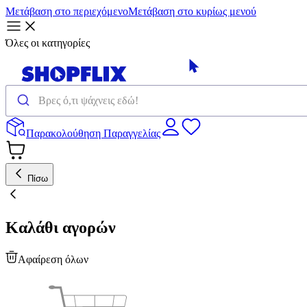
Μετάβαση στο περιεχόμενο
Μετάβαση στο κυρίως μενού
Όλες οι κατηγορίες
Παρακολούθηση Παραγγελίας
Πίσω
Καλάθι αγορών
Αφαίρεση όλων