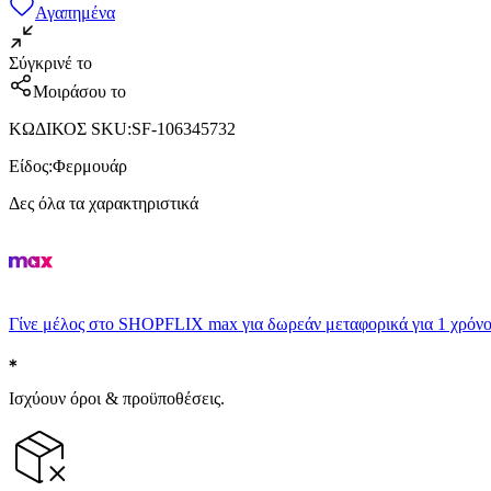
Αγαπημένα
Σύγκρινέ το
Μοιράσου το
ΚΩΔΙΚΟΣ SKU
:
SF-106345732
Είδος
:
Φερμουάρ
Δες όλα τα χαρακτηριστικά
Γίνε μέλος στο SHOPFLIX max για δωρεάν μεταφορικά για 1 χρόνο
Ισχύουν όροι & προϋποθέσεις.