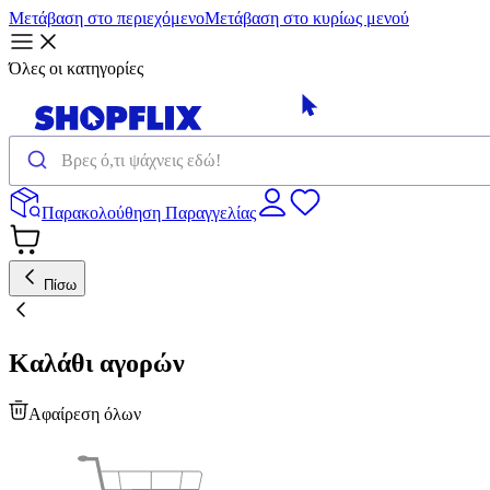
Μετάβαση στο περιεχόμενο
Μετάβαση στο κυρίως μενού
Όλες οι κατηγορίες
Παρακολούθηση Παραγγελίας
Πίσω
Καλάθι αγορών
Αφαίρεση όλων