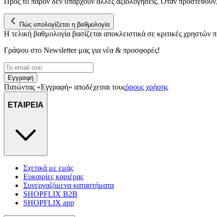
Προς το παρόν δεν υπάρχουν άλλες αξιολογήσεις. Όταν προστεθούν
Πώς υπολογίζεται η βαθμολογία
Η τελική βαθμολογία βασίζεται αποκλειστικά σε κριτικές χρηστών
Γράψου στο Νewsletter μας για νέα & προσφορές!
Εγγραφή
Πατώντας «Εγγραφή» αποδέχεσαι τους
όρους χρήσης
ΕΤΑΙΡΕΙΑ
Σχετικά με εμάς
Ευκαιρίες καριέρας
Συνεργαζόμενα καταστήματα
SHOPFLIX B2B
SHOPFLIX app