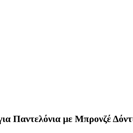
ια Παντελόνια με Μπρονζέ Δόν