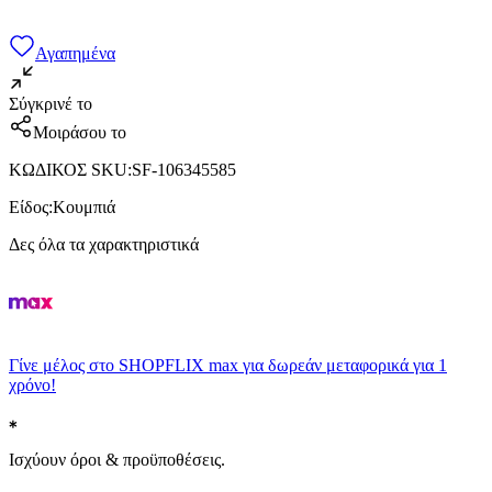
Αγαπημένα
Σύγκρινέ το
Μοιράσου το
ΚΩΔΙΚΟΣ SKU
:
SF-106345585
Είδος
:
Κουμπιά
Δες όλα τα χαρακτηριστικά
Γίνε μέλος στο SHOPFLIX max για δωρεάν μεταφορικά για 1
χρόνο!
Ισχύουν όροι & προϋποθέσεις.