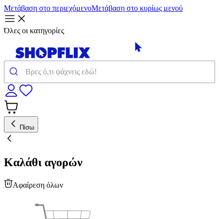
Μετάβαση στο περιεχόμενο
Μετάβαση στο κυρίως μενού
Όλες οι κατηγορίες
Πίσω
Καλάθι αγορών
Αφαίρεση όλων