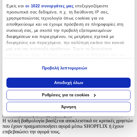
Εμείς και
οι 1022 συνεργάτες μας
επεξεργαζόμαστε
Κουμπιά
προσωπικά σας δεδομένα, π.χ. τη διεύθυνση IP σας,
χρησιμοποιώντας τεχνολογία όπως cookies για να
Χαρακτηριστικά
αποθηκεύουμε και να έχουμε πρόσβαση σε πληροφορίες στη
συσκευή σας, με σκοπό την προβολή εξατομικευμένων
+
διαφημίσεων και περιεχομένου, τις μετρήσεις σχετικά με
διαφημίσεις και περιεχόμενο, την καλύτερη εικόνα του κοινού
Χαρακτηριστικά
μας και την ανάπτυξη προϊόντων. Έχετε τη δυνατότητα
επιλογής ως προς το ποιος χρησιμοποιεί τα δεδομένα σας και
Είδος
:
για ποιους σκοπούς.
Προβολή λεπτομερειών
Κουμπιά
Εάν μας επιτρέπετε, θα θέλαμε επίσης:
Αξιολογήσεις
Να συλλέξουμε πληροφορίες σχετικά με τη γεωγραφική
Αποδοχή όλων
σας τοποθεσία, οι οποίες μπορεί να είναι ακριβείς σε
απόσταση μερικών μέτρων
Προς το παρόν δεν υπάρχουν άλλες αξιολογήσεις. Όταν
Ρυθμίσεις για τα cookies
Να αναγνωρίσουμε τη συσκευή σας σαρώνοντας ενεργά
προστεθούν, θα εμφανιστούν εδώ.
για συγκεκριμένα χαρακτηριστικά (δακτυλικό αποτύπωμα)
Άρνηση
Μάθετε περισσότερα σχετικά με τον τρόπο επεξεργασίας των
Πώς υπολογίζεται η βαθμολογία
προσωπικών σας δεδομένων και καθορίστε τις προτιμήσεις σας
Η τελική βαθμολογία βασίζεται αποκλειστικά σε κριτικές χρηστών
στην
ενότητα “Λεπτομέρειες”
. Μπορείτε να αλλάξετε ή να
που έχουν πραγματοποιήσει αγορά μέσω SHOPFLIX ή έχουν
ανακαλέσετε τη συγκατάθεσή σας ανά πάσα στιγμή από τη
επιβεβαιώσει την αγορά τους.
Δήλωση Cookies.