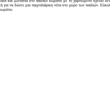
άδα και ζωντάνια στο παιδικό δωμάτιο με το χαριτωμένο σχέδιο δέ
ική για να δώσει μια παιχνιδιάρικη νότα στο χώρο των παιδιών. Εύκ
δωμάτιο.