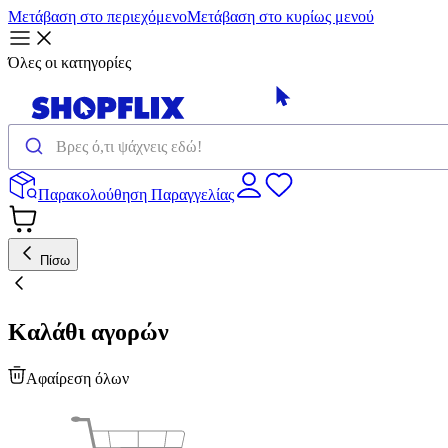
Μετάβαση στο περιεχόμενο
Μετάβαση στο κυρίως μενού
Όλες οι κατηγορίες
Παρακολούθηση Παραγγελίας
Πίσω
Καλάθι αγορών
Αφαίρεση όλων