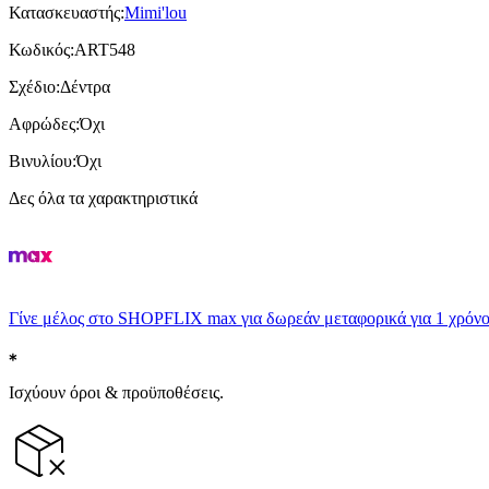
Κατασκευαστής
:
Mimi'lou
Κωδικός
:
ART548
Σχέδιο
:
Δέντρα
Αφρώδες
:
Όχι
Βινυλίου
:
Όχι
Δες όλα τα χαρακτηριστικά
Γίνε μέλος στο SHOPFLIX max για δωρεάν μεταφορικά για 1 χρόνο
Ισχύουν όροι & προϋποθέσεις.