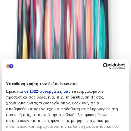
Όχι
Μοντγκόμερι
:
Όχι
Διπλής Όψης
:
Όχι
με Επένδυση
:
Ναι
με Κουκούλα
:
Ναι
Υπεύθυνη χρήση των δεδομένων σας
Μήκος
:
Εμείς και
οι 1022 συνεργάτες μας
επεξεργαζόμαστε
προσωπικά σας δεδομένα, π.χ. τη διεύθυνση IP σας,
Μακρύ
χρησιμοποιώντας τεχνολογία όπως cookies για να
αποθηκεύουμε και να έχουμε πρόσβαση σε πληροφορίες στη
Σκι/Χιόνι
:
συσκευή σας, με σκοπό την προβολή εξατομικευμένων
διαφημίσεων και περιεχομένου, τις μετρήσεις σχετικά με
Όχι
διαφημίσεις και περιεχόμενο, την καλύτερη εικόνα του κοινού