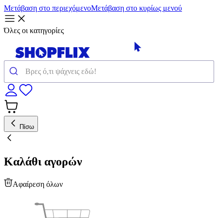
Μετάβαση στο περιεχόμενο
Μετάβαση στο κυρίως μενού
Όλες οι κατηγορίες
Πίσω
Καλάθι αγορών
Αφαίρεση όλων