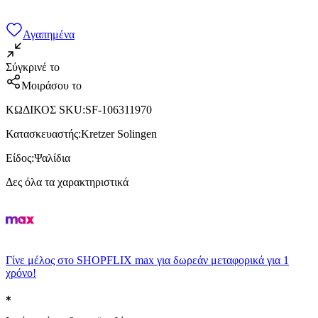
Αγαπημένα
Σύγκρινέ το
Μοιράσου το
ΚΩΔΙΚΟΣ SKU
:
SF-106311970
Κατασκευαστής
:
Kretzer Solingen
Είδος
:
Ψαλίδια
Δες όλα τα χαρακτηριστικά
Γίνε μέλος στο SHOPFLIX max για δωρεάν μεταφορικά για 1
χρόνο!