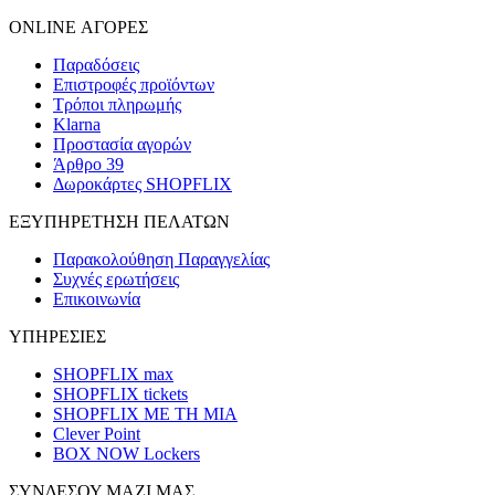
ONLINE ΑΓΟΡΕΣ
Παραδόσεις
Επιστροφές προϊόντων
Τρόποι πληρωμής
Klarna
Προστασία αγορών
Άρθρο 39
Δωροκάρτες SHOPFLIX
ΕΞΥΠΗΡΕΤΗΣΗ ΠΕΛΑΤΩΝ
Παρακολούθηση Παραγγελίας
Συχνές ερωτήσεις
Επικοινωνία
ΥΠΗΡΕΣΙΕΣ
SHOPFLIX max
SHOPFLIX tickets
SHOPFLIX ΜΕ ΤΗ ΜΙΑ
Clever Point
BOX NOW Lockers
ΣΥΝΔΕΣΟΥ ΜΑΖΙ ΜΑΣ