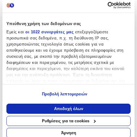
Κατασκευαστής
:
Kretzer Solingen
Υπεύθυνη χρήση των δεδομένων σας
Είδος
:
Εμείς και
οι 1022 συνεργάτες μας
επεξεργαζόμαστε
Ψαλίδια
προσωπικά σας δεδομένα, π.χ. τη διεύθυνση IP σας,
χρησιμοποιώντας τεχνολογία όπως cookies για να
αποθηκεύουμε και να έχουμε πρόσβαση σε πληροφορίες στη
Χαρακτηριστικά
συσκευή σας, με σκοπό την προβολή εξατομικευμένων
διαφημίσεων και περιεχομένου, τις μετρήσεις σχετικά με
+
διαφημίσεις και περιεχόμενο, την καλύτερη εικόνα του κοινού
μας και την ανάπτυξη προϊόντων. Έχετε τη δυνατότητα
Χαρακτηριστικά
επιλογής ως προς το ποιος χρησιμοποιεί τα δεδομένα σας και
για ποιους σκοπούς.
Κατασκευαστής
:
Προβολή λεπτομερειών
Εάν μας επιτρέπετε, θα θέλαμε επίσης:
Kretzer Solingen
Να συλλέξουμε πληροφορίες σχετικά με τη γεωγραφική
Αποδοχή όλων
Είδος
:
σας τοποθεσία, οι οποίες μπορεί να είναι ακριβείς σε
απόσταση μερικών μέτρων
Ψαλίδια
Ρυθμίσεις για τα cookies
Να αναγνωρίσουμε τη συσκευή σας σαρώνοντας ενεργά
για συγκεκριμένα χαρακτηριστικά (δακτυλικό αποτύπωμα)
Αξιολογήσεις
Άρνηση