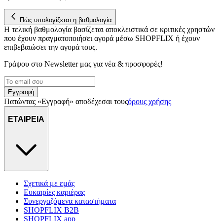
Πώς υπολογίζεται η βαθμολογία
Η τελική βαθμολογία βασίζεται αποκλειστικά σε κριτικές χρηστών
που έχουν πραγματοποιήσει αγορά μέσω SHOPFLIX ή έχουν
επιβεβαιώσει την αγορά τους.
Γράψου στο Νewsletter μας για νέα & προσφορές!
Εγγραφή
Πατώντας «Εγγραφή» αποδέχεσαι τους
όρους χρήσης
ΕΤΑΙΡΕΙΑ
Σχετικά με εμάς
Ευκαιρίες καριέρας
Συνεργαζόμενα καταστήματα
SHOPFLIX B2B
SHOPFLIX app