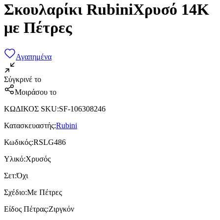
Σκουλαρίκι RubiniΧρυσό 14Κ
με Πέτρες
Αγαπημένα
Σύγκρινέ το
Μοιράσου το
ΚΩΔΙΚΟΣ SKU
:
SF-106308246
Κατασκευαστής
:
Rubini
Κωδικός
:
RSLG486
Υλικό
:
Χρυσός
Σετ
:
Όχι
Σχέδιο
:
Με Πέτρες
Είδος Πέτρας
:
Ζιργκόν