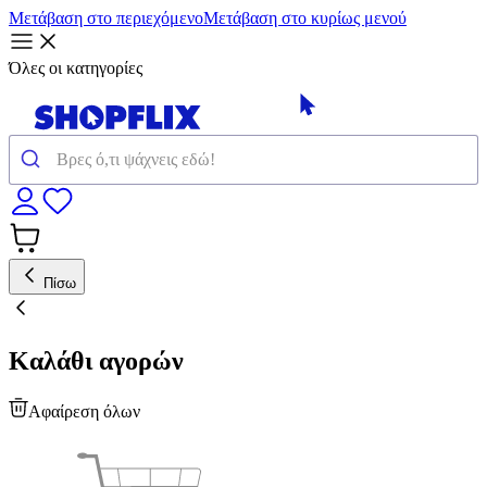
Μετάβαση στο περιεχόμενο
Μετάβαση στο κυρίως μενού
Όλες οι κατηγορίες
Πίσω
Καλάθι αγορών
Αφαίρεση όλων