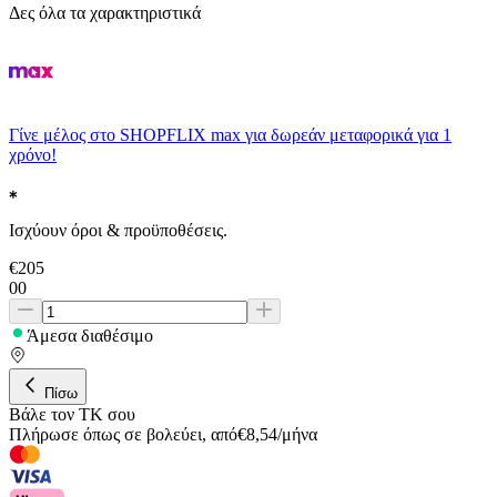
Δες όλα τα χαρακτηριστικά
Γίνε μέλος στο SHOPFLIX max για δωρεάν μεταφορικά για 1
χρόνο!
Ισχύουν όροι & προϋποθέσεις.
€
205
00
Άμεσα διαθέσιμο
Πίσω
Βάλε τον ΤΚ σου
Πλήρωσε όπως σε βολεύει
,
από
€
8,54
/
μήνα