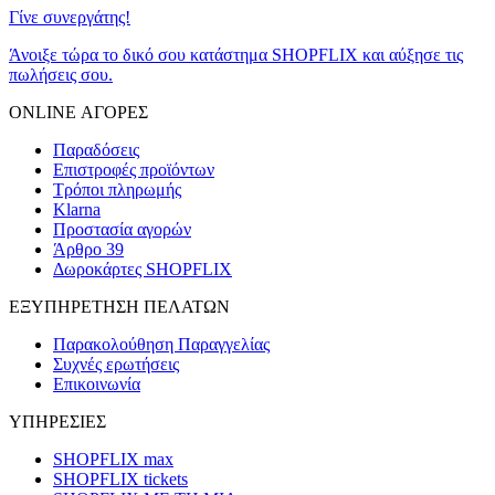
Γίνε συνεργάτης!
Άνοιξε τώρα το δικό σου κατάστημα SHOPFLIX και αύξησε τις
πωλήσεις σου.
ONLINE ΑΓΟΡΕΣ
Παραδόσεις
Επιστροφές προϊόντων
Τρόποι πληρωμής
Klarna
Προστασία αγορών
Άρθρο 39
Δωροκάρτες SHOPFLIX
ΕΞΥΠΗΡΕΤΗΣΗ ΠΕΛΑΤΩΝ
Παρακολούθηση Παραγγελίας
Συχνές ερωτήσεις
Επικοινωνία
ΥΠΗΡΕΣΙΕΣ
SHOPFLIX max
SHOPFLIX tickets