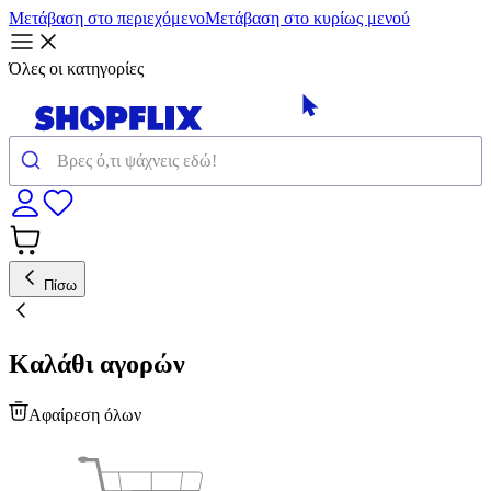
Μετάβαση στο περιεχόμενο
Μετάβαση στο κυρίως μενού
Όλες οι κατηγορίες
Πίσω
Καλάθι αγορών
Αφαίρεση όλων