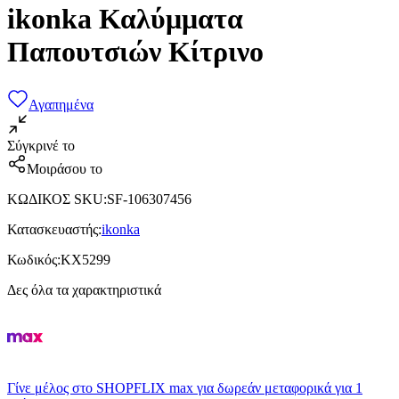
ikonka Καλύμματα
Παπουτσιών Κίτρινο
Αγαπημένα
Σύγκρινέ το
Μοιράσου το
ΚΩΔΙΚΟΣ SKU
:
SF-106307456
Κατασκευαστής
:
ikonka
Κωδικός
:
KX5299
Δες όλα τα χαρακτηριστικά
Γίνε μέλος στο SHOPFLIX max για δωρεάν μεταφορικά για 1