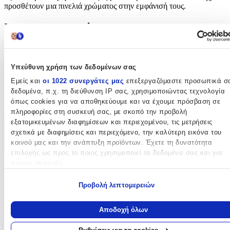
προσθέτουν μια πινελιά χρώματος στην εμφάνισή τους.
Χαρακτηριστικά
Κατασκευαστής
:
ikonka
Υπεύθυνη χρήση των δεδομένων σας
Εμείς και
οι 1022 συνεργάτες μας
επεξεργαζόμαστε προσωπικά σ
Είδος
:
δεδομένα, π.χ. τη διεύθυνση IP σας, χρησιμοποιώντας τεχνολογία
όπως cookies για να αποθηκεύουμε και να έχουμε πρόσβαση σε
Καλύμματα Παπουτσιών
πληροφορίες στη συσκευή σας, με σκοπό την προβολή
εξατομικευμένων διαφημίσεων και περιεχομένου, τις μετρήσεις
Χαρακτηριστικά
σχετικά με διαφημίσεις και περιεχόμενο, την καλύτερη εικόνα του
κοινού μας και την ανάπτυξη προϊόντων. Έχετε τη δυνατότητα
+
επιλογής ως προς το ποιος χρησιμοποιεί τα δεδομένα σας και για
ποιους σκοπούς.
Χαρακτηριστικά
Εάν μας επιτρέπετε, θα θέλαμε επίσης:
Προβολή λεπτομερειών
Κατασκευαστής
:
Να συλλέξουμε πληροφορίες σχετικά με τη γεωγραφική σας
τοποθεσία, οι οποίες μπορεί να είναι ακριβείς σε απόσταση
ikonka
Αποδοχή όλων
μερικών μέτρων
Είδος
:
Να αναγνωρίσουμε τη συσκευή σας σαρώνοντας ενεργά για