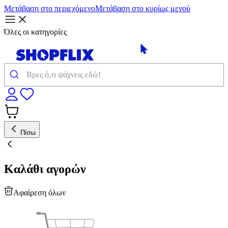
Μετάβαση στο περιεχόμενο
Μετάβαση στο κυρίως μενού
Όλες οι κατηγορίες
Πίσω
Καλάθι αγορών
Αφαίρεση όλων