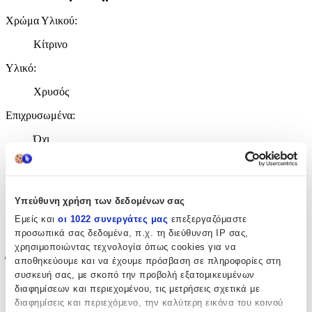
Χρώμα Υλικού
:
Κίτρινο
Υλικό
:
Χρυσός
Επιχρυσωμένα
:
Όχι
Περιοχή
:
Αυτιά
Υπεύθυνη χρήση των δεδομένων σας
Σετ
:
Εμείς και
οι 1022 συνεργάτες μας
επεξεργαζόμαστε
προσωπικά σας δεδομένα, π.χ. τη διεύθυνση IP σας,
Όχι
χρησιμοποιώντας τεχνολογία όπως cookies για να
Έξτρα Χαρακτηριστικά
αποθηκεύουμε και να έχουμε πρόσβαση σε πληροφορίες στη
συσκευή σας, με σκοπό την προβολή εξατομικευμένων
Piercing
:
διαφημίσεων και περιεχομένου, τις μετρήσεις σχετικά με
διαφημίσεις και περιεχόμενο, την καλύτερη εικόνα του κοινού
Όχι