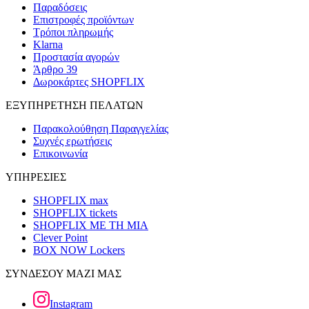
Παραδόσεις
Επιστροφές προϊόντων
Τρόποι πληρωμής
Klarna
Προστασία αγορών
Άρθρο 39
Δωροκάρτες SHOPFLIX
ΕΞΥΠΗΡΕΤΗΣΗ ΠΕΛΑΤΩΝ
Παρακολούθηση Παραγγελίας
Συχνές ερωτήσεις
Επικοινωνία
ΥΠΗΡΕΣΙΕΣ
SHOPFLIX max
SHOPFLIX tickets
SHOPFLIX ΜΕ ΤΗ ΜΙΑ
Clever Point
BOX NOW Lockers
ΣΥΝΔΕΣΟΥ ΜΑΖΙ ΜΑΣ
Instagram