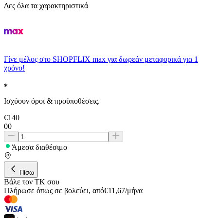
Δες όλα τα χαρακτηριστικά
Γίνε μέλος στο SHOPFLIX max για δωρεάν μεταφορικά για 1
χρόνο!
Ισχύουν όροι & προϋποθέσεις.
€
140
00
Άμεσα διαθέσιμο
Πίσω
Βάλε τον ΤΚ σου
Πλήρωσε όπως σε βολεύει
,
από
€
11,67
/
μήνα