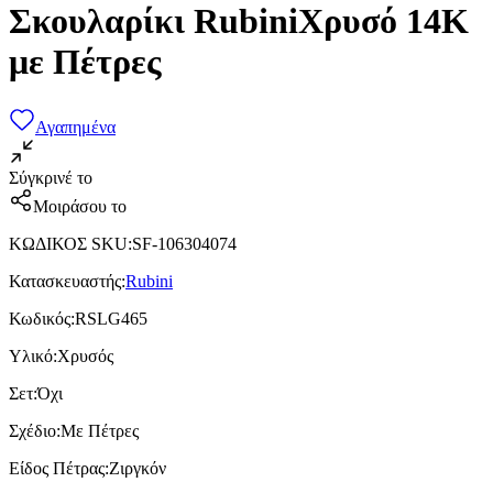
Σκουλαρίκι RubiniΧρυσό 14Κ
με Πέτρες
Αγαπημένα
Σύγκρινέ το
Μοιράσου το
ΚΩΔΙΚΟΣ SKU
:
SF-106304074
Κατασκευαστής
:
Rubini
Κωδικός
:
RSLG465
Υλικό
:
Χρυσός
Σετ
:
Όχι
Σχέδιο
:
Με Πέτρες
Είδος Πέτρας
:
Ζιργκόν