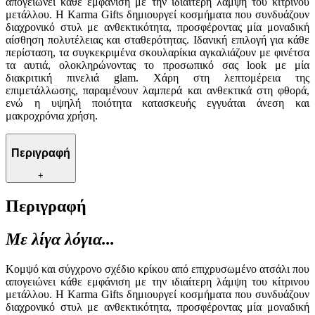
απογειώνει κάθε εμφάνιση με την ιδιαίτερη λάμψη του κίτρινου
μετάλλου. Η Karma Gifts δημιουργεί κοσμήματα που συνδυάζουν
διαχρονικό στυλ με ανθεκτικότητα, προσφέροντας μία μοναδική
αίσθηση πολυτέλειας και σταθερότητας. Ιδανική επιλογή για κάθε
περίσταση, τα συγκεκριμένα σκουλαρίκια αγκαλιάζουν με φινέτσα
τα αυτιά, ολοκληρώνοντας το προσωπικό σας look με μία
διακριτική πινελιά glam. Χάρη στη λεπτομέρεια της
επιμετάλλωσης, παραμένουν λαμπερά και ανθεκτικά στη φθορά,
ενώ η υψηλή ποιότητα κατασκευής εγγυάται άνεση και
μακροχρόνια χρήση.
Περιγραφή
+
Περιγραφή
Με λίγα λόγια...
Κομψό και σύγχρονο σχέδιο κρίκου από επιχρυσωμένο ατσάλι που
απογειώνει κάθε εμφάνιση με την ιδιαίτερη λάμψη του κίτρινου
μετάλλου. Η Karma Gifts δημιουργεί κοσμήματα που συνδυάζουν
διαχρονικό στυλ με ανθεκτικότητα, προσφέροντας μία μοναδική