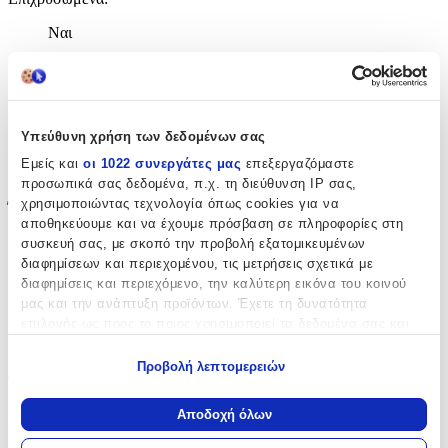
Ναι
Περιοχή
:
Αυτιά
Σετ
:
Υπεύθυνη χρήση των δεδομένων σας
Εμείς και
οι 1022 συνεργάτες μας
επεξεργαζόμαστε
Όχι
προσωπικά σας δεδομένα, π.χ. τη διεύθυνση IP σας,
χρησιμοποιώντας τεχνολογία όπως cookies για να
Έξτρα Χαρακτηριστικά
αποθηκεύουμε και να έχουμε πρόσβαση σε πληροφορίες στη
συσκευή σας, με σκοπό την προβολή εξατομικευμένων
Piercing
:
διαφημίσεων και περιεχομένου, τις μετρήσεις σχετικά με
Όχι
διαφημίσεις και περιεχόμενο, την καλύτερη εικόνα του κοινού
μας και την ανάπτυξη προϊόντων. Έχετε τη δυνατότητα
Νυφικά
:
επιλογής ως προς το ποιος χρησιμοποιεί τα δεδομένα σας και
για ποιους σκοπούς.
Όχι
Προβολή λεπτομερειών
Τύπος
:
Εάν μας επιτρέπετε, θα θέλαμε επίσης:
Να συλλέξουμε πληροφορίες σχετικά με τη γεωγραφική
Αποδοχή όλων
Κρίκοι
σας τοποθεσία, οι οποίες μπορεί να είναι ακριβείς σε
απόσταση μερικών μέτρων