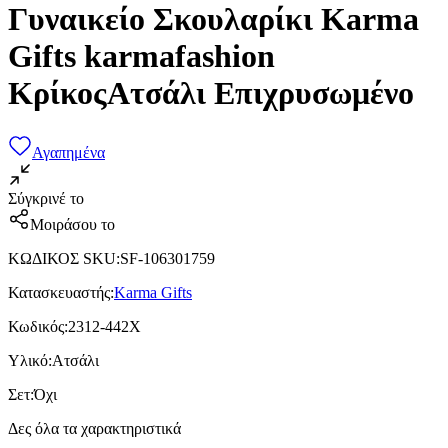
Γυναικείο Σκουλαρίκι Karma
Gifts karmafashion
ΚρίκοςΑτσάλι Επιχρυσωμένο
Αγαπημένα
Σύγκρινέ το
Μοιράσου το
ΚΩΔΙΚΟΣ SKU
:
SF-106301759
Κατασκευαστής
:
Karma Gifts
Κωδικός
:
2312-442X
Υλικό
:
Ατσάλι
Σετ
:
Όχι
Δες όλα τα χαρακτηριστικά