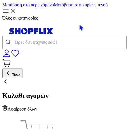
Μετάβαση στο περιεχόμενο
Μετάβαση στο κυρίως μενού
Όλες οι κατηγορίες
Πίσω
Καλάθι αγορών
Αφαίρεση όλων