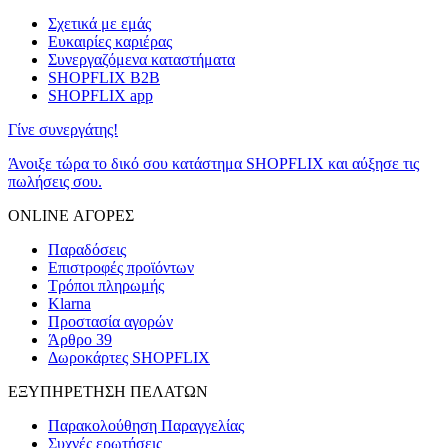
Σχετικά με εμάς
Ευκαιρίες καριέρας
Συνεργαζόμενα καταστήματα
SHOPFLIX B2B
SHOPFLIX app
Γίνε συνεργάτης!
Άνοιξε τώρα το δικό σου κατάστημα SHOPFLIX και αύξησε τις
πωλήσεις σου.
ONLINE ΑΓΟΡΕΣ
Παραδόσεις
Επιστροφές προϊόντων
Τρόποι πληρωμής
Klarna
Προστασία αγορών
Άρθρο 39
Δωροκάρτες SHOPFLIX
ΕΞΥΠΗΡΕΤΗΣΗ ΠΕΛΑΤΩΝ
Παρακολούθηση Παραγγελίας
Συχνές ερωτήσεις