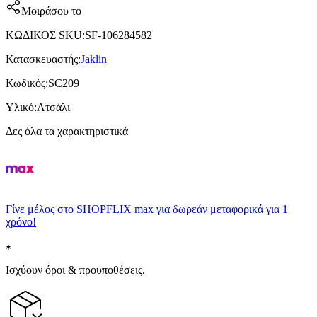
Μοιράσου το
ΚΩΔΙΚΟΣ SKU
:
SF-106284582
Κατασκευαστής
:
Jaklin
Κωδικός
:
SC209
Υλικό
:
Ατσάλι
Δες όλα τα χαρακτηριστικά
Γίνε μέλος στο SHOPFLIX max για δωρεάν μεταφορικά για 1
χρόνο!
Ισχύουν όροι & προϋποθέσεις.