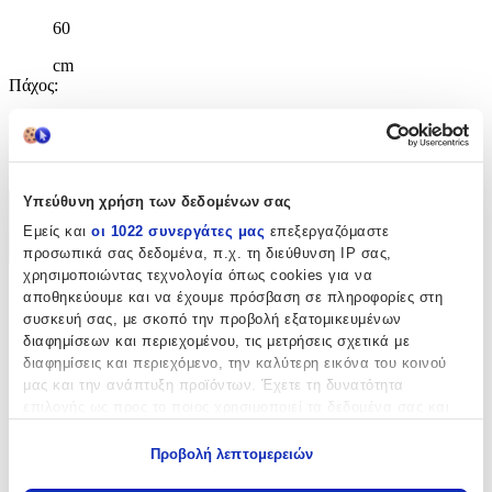
60
cm
Πάχος
:
6
mm
Υπεύθυνη χρήση των δεδομένων σας
Χαρακτηριστικά
Εμείς και
οι 1022 συνεργάτες μας
επεξεργαζόμαστε
προσωπικά σας δεδομένα, π.χ. τη διεύθυνση IP σας,
+
χρησιμοποιώντας τεχνολογία όπως cookies για να
Χαρακτηριστικά
αποθηκεύουμε και να έχουμε πρόσβαση σε πληροφορίες στη
συσκευή σας, με σκοπό την προβολή εξατομικευμένων
διαφημίσεων και περιεχομένου, τις μετρήσεις σχετικά με
Κατασκευαστής
:
διαφημίσεις και περιεχόμενο, την καλύτερη εικόνα του κοινού
Jaklin
μας και την ανάπτυξη προϊόντων. Έχετε τη δυνατότητα
επιλογής ως προς το ποιος χρησιμοποιεί τα δεδομένα σας και
Βασικά Χαρακτηριστικά
για ποιους σκοπούς.
Προβολή λεπτομερειών
Υλικό
:
Εάν μας επιτρέπετε, θα θέλαμε επίσης: