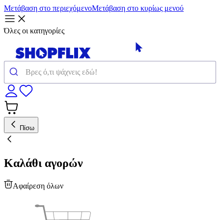
Μετάβαση στο περιεχόμενο
Μετάβαση στο κυρίως μενού
Όλες οι κατηγορίες
Πίσω
Καλάθι αγορών
Αφαίρεση όλων