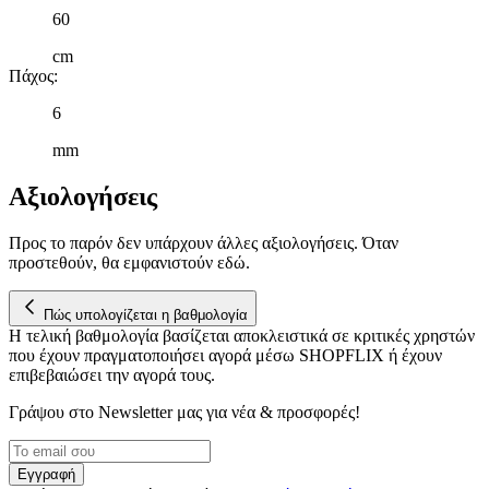
πληροφορίες σχετικά με την από μέρους σας χρήση της
60
τοποθεσίας μας στους συνεργάτες μέσων κοινωνικής
δικτύωσης, διαφημίσεων και ανάλυσης.
cm
Πάχος
:
6
mm
Αξιολογήσεις
Προς το παρόν δεν υπάρχουν άλλες αξιολογήσεις. Όταν
προστεθούν, θα εμφανιστούν εδώ.
Πώς υπολογίζεται η βαθμολογία
Η τελική βαθμολογία βασίζεται αποκλειστικά σε κριτικές χρηστών
που έχουν πραγματοποιήσει αγορά μέσω SHOPFLIX ή έχουν
επιβεβαιώσει την αγορά τους.
Γράψου στο Νewsletter μας για νέα & προσφορές!
Εγγραφή