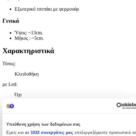
Εξωτερικό τσεπάκι με φερμουάρ
Γενικά
Ύψος: ~13cm.
Μήκος : ~5cm.
Χαρακτηριστικά
Τύπος
:
Κλειδοθήκη
με Led
:
Όχι
Χειροποίητο
:
Όχι
Υπεύθυνη χρήση των δεδομένων σας
Κατασκευαστής
:
Εμείς και
οι 1022 συνεργάτες μας
επεξεργαζόμαστε προσωπικά σ
Δερμάτινα 100