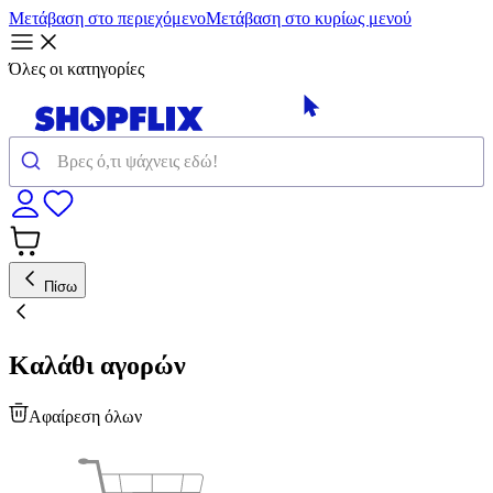
Μετάβαση στο περιεχόμενο
Μετάβαση στο κυρίως μενού
Όλες οι κατηγορίες
Πίσω
Καλάθι αγορών
Αφαίρεση όλων