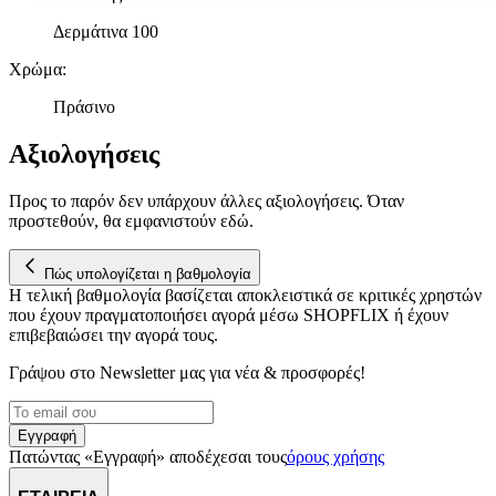
λειτουργίες μέσων κοινωνικής δικτύωσης και να αναλύουμε την
κυκλοφορία μας. Εμείς και οι 1022 συνεργάτες μας επεξεργαζόμαστ
Δερμάτινα 100
προσωπικά σας δεδομένα, π.χ. τη διεύθυνση IP σας,
Χρώμα
:
χρησιμοποιώντας τεχνολογία όπως cookies για να αποθηκεύουμε κ
να έχουμε πρόσβαση σε πληροφορίες στη συσκευή σας, με σκοπό
Πράσινο
την προβολή εξατομικευμένων διαφημίσεων και περιεχομένου, τις
μετρήσεις σχετικά με διαφημίσεις και περιεχόμενο, την καλύτερη
Αξιολογήσεις
εικόνα του κοινού μας και την ανάπτυξη προϊόντων. Επίσης,
κοινοποιούμε πληροφορίες σχετικά με την από μέρους σας χρήση τ
Προς το παρόν δεν υπάρχουν άλλες αξιολογήσεις. Όταν
τοποθεσίας μας στους συνεργάτες μέσων κοινωνικής δικτύωσης,
προστεθούν, θα εμφανιστούν εδώ.
διαφημίσεων και ανάλυσης.
Πώς υπολογίζεται η βαθμολογία
Η τελική βαθμολογία βασίζεται αποκλειστικά σε κριτικές χρηστών
που έχουν πραγματοποιήσει αγορά μέσω SHOPFLIX ή έχουν
επιβεβαιώσει την αγορά τους.
Γράψου στο Νewsletter μας για νέα & προσφορές!
Εγγραφή
Πατώντας «Εγγραφή» αποδέχεσαι τους
όρους χρήσης