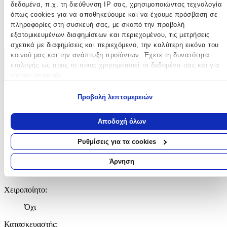
δεδομένα, π.χ. τη διεύθυνση IP σας, χρησιμοποιώντας τεχνολογία
όπως cookies για να αποθηκεύουμε και να έχουμε πρόσβαση σε
Χρώμα
:
πληροφορίες στη συσκευή σας, με σκοπό την προβολή
Πράσινο
εξατομικευμένων διαφημίσεων και περιεχομένου, τις μετρήσεις
σχετικά με διαφημίσεις και περιεχόμενο, την καλύτερη εικόνα του
κοινού μας και την ανάπτυξη προϊόντων. Έχετε τη δυνατότητα
Χαρακτηριστικά
επιλογής ως προς το ποιος χρησιμοποιεί τα δεδομένα σας και για
ποιους σκοπούς.
+
Εάν μας επιτρέπετε, θα θέλαμε επίσης:
Χαρακτηριστικά
Προβολή λεπτομερειών
Να συλλέξουμε πληροφορίες σχετικά με τη γεωγραφική σας
τοποθεσία, οι οποίες μπορεί να είναι ακριβείς σε απόσταση
Τύπος
:
Αποδοχή όλων
μερικών μέτρων
Να αναγνωρίσουμε τη συσκευή σας σαρώνοντας ενεργά για
Κλειδοθήκη
Ρυθμίσεις για τα cookies
συγκεκριμένα χαρακτηριστικά (δακτυλικό αποτύπωμα)
με Led
:
Μάθετε περισσότερα σχετικά με τον τρόπο επεξεργασίας των
Άρνηση
προσωπικών σας δεδομένων και καθορίστε τις προτιμήσεις σας στη
Όχι
ενότητα “Λεπτομέρειες”
. Μπορείτε να αλλάξετε ή να ανακαλέσετ
Χειροποίητο
:
τη συγκατάθεσή σας ανά πάσα στιγμή από τη Δήλωση Cookies.
Όχι
Χρησιμοποιούμε cookies ώστε η τοποθεσία μας να λειτουργεί σωστ
να εξατομικεύουμε περιεχόμενο και διαφημίσεις, να παρέχουμε
Κατασκευαστής
: