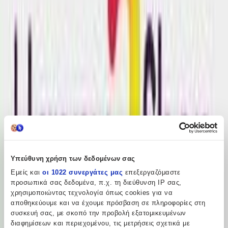
ημερομηνία παράδοσης
Πίσω
€
4
50
Προσθήκη στο καλάθι
Περιγραφή
Υπεύθυνη χρήση των δεδομένων σας
Πρόσθεσε μια νότα χαράς και φαντασίας στα κλειδιά ή την τσάντα
Εμείς και
οι 1022 συνεργάτες μας
επεξεργαζόμαστε
σου με αυτό το ροζ μπρελόκ με πολύχρωμα μαλλιά και γλυκό
προσωπικά σας δεδομένα, π.χ. τη διεύθυνση IP σας,
χαμόγελο!
χρησιμοποιώντας τεχνολογία όπως cookies για να
αποθηκεύουμε και να έχουμε πρόσβαση σε πληροφορίες στη
Περιγραφή
συσκευή σας, με σκοπό την προβολή εξατομικευμένων
+
διαφημίσεων και περιεχομένου, τις μετρήσεις σχετικά με