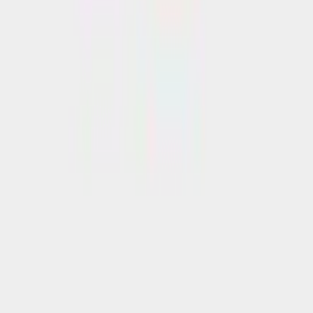
Προς το παρόν δεν υπάρχουν άλλες αξιολογήσεις. Όταν
προστεθούν, θα εμφανιστούν εδώ.
Πώς υπολογίζεται η βαθμολογία
Η τελική βαθμολογία βασίζεται αποκλειστικά σε κριτικές χρηστών
που έχουν πραγματοποιήσει αγορά μέσω SHOPFLIX ή έχουν
επιβεβαιώσει την αγορά τους.
Γράψου στο Νewsletter μας για νέα & προσφορές!
Εγγραφή
Πατώντας «Εγγραφή» αποδέχεσαι τους
όρους χρήσης
ΕΤΑΙΡΕΙΑ
Σχετικά με εμάς
Ευκαιρίες καριέρας