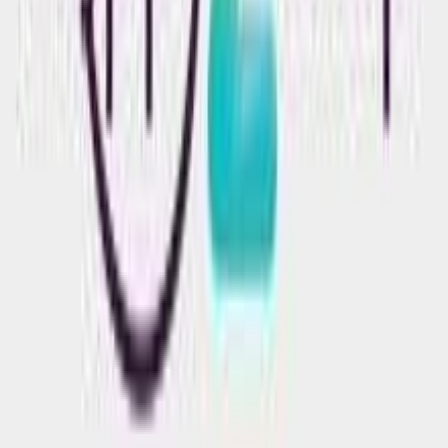
διεύθυνση IP σας, χρησιμοποιώντας τεχνολογία όπως cookies
για να αποθηκεύουμε και να έχουμε πρόσβαση σε πληροφορίες
Χαρακτηριστικά
στη συσκευή σας, με σκοπό την προβολή εξατομικευμένων
διαφημίσεων και περιεχομένου, τις μετρήσεις σχετικά με
+
διαφημίσεις και περιεχόμενο, την καλύτερη εικόνα του κοινού
Χαρακτηριστικά
μας και την ανάπτυξη προϊόντων. Επίσης, κοινοποιούμε
πληροφορίες σχετικά με την από μέρους σας χρήση της
τοποθεσίας μας στους συνεργάτες μέσων κοινωνικής
Θέμα
:
δικτύωσης, διαφημίσεων και ανάλυσης.
Κινούμενα Σχέδια
Τύπος
:
Μπρελόκ
Είδος
:
Κλειδοθήκη
Κατασκευαστής
:
OEM
Αξιολογήσεις