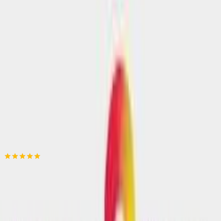
Βάλε τον ΤΚ σου για να μάθεις εκτιμώμενο κόστος και
ημερομηνία παράδοσης
Πίσω
€
4
50
Προσθήκη στο καλάθι
Lunapark.com.gr
5.00
(
2
)
Άμεσα διαθέσιμο
Βάλε τον ΤΚ σου για να μάθεις εκτιμώμενο κόστος και