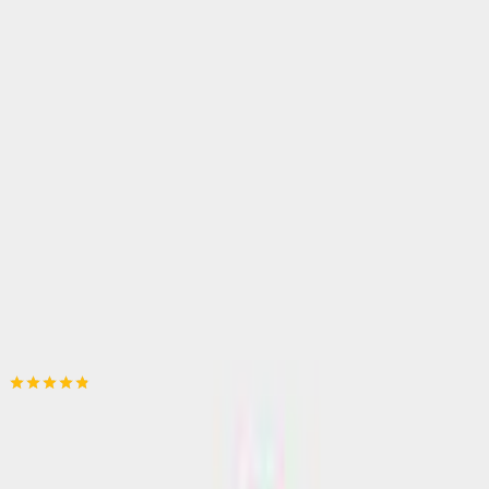
Αγορά από
Happy2Shop
4.81
(
273
)
Δες άλλο
1
κατάστημα
Αγαπημένα
Σύγκρινέ το
Μοιράσου το
Καταστήματα
Happy2Shop
4.81
(
273
)
Άμεσα διαθέσιμο