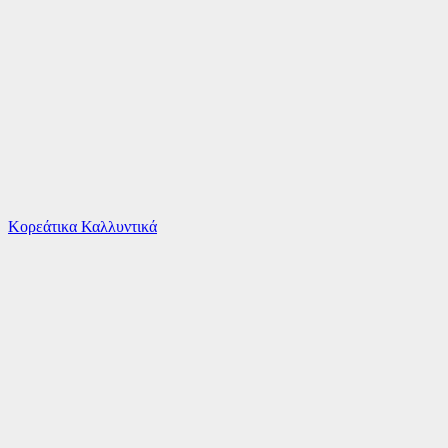
Το καλάθι είναι άδειο
Όλες οι κατηγορίες
Κορεάτικα Καλλυντικά
Ψάχνεις για δροσιά;
Μπρελόκ Ροκ Τρoλ με Κόκκινα Μαλλιά