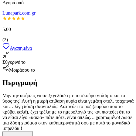
Αγορά από
Lunapark.com.gr
5.00
(
2
)
Αγαπημένα
Σύγκρινέ το
Μοιράσου το
Περιγραφή
Μην την αφήσεις να σε ξεγελάσει με το σκούρο ντύσιμο και το
ύφος της! Αυτή η μικρή ατίθαση κυρία είναι γεμάτη στυλ, τσαχπινιά
και… λίγη δόση σκανταλιάς! Λατρεύει το ροζ (παρόλο που το
κρύβει καλά), έχει τρέλα με το ημερολόγιό της και πιστεύει ότι το
να είσαι λίγο «κακιά» πότε-πότε, είναι απλώς… χαριτωμένο! Δώσε
μια δόση χιούμορ στην καθημερινότητά σου με αυτό το μοναδικό
μπρελόκ !