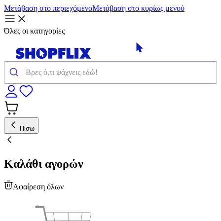
Μετάβαση στο περιεχόμενο
Μετάβαση στο κυρίως μενού
Όλες οι κατηγορίες
Πίσω
Καλάθι αγορών
Αφαίρεση όλων