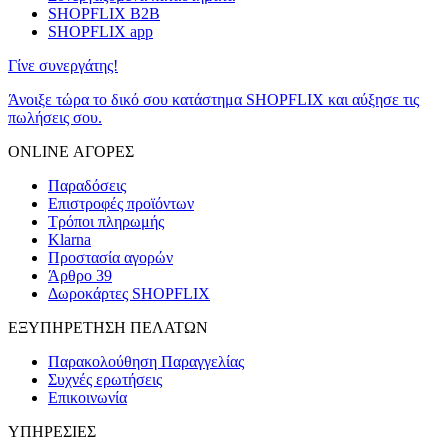
SHOPFLIX B2B
SHOPFLIX app
Γίνε συνεργάτης!
Άνοιξε τώρα το δικό σου κατάστημα SHOPFLIX και αύξησε τις
πωλήσεις σου.
ONLINE ΑΓΟΡΕΣ
Παραδόσεις
Επιστροφές προϊόντων
Τρόποι πληρωμής
Klarna
Προστασία αγορών
Άρθρο 39
Δωροκάρτες SHOPFLIX
ΕΞΥΠΗΡΕΤΗΣΗ ΠΕΛΑΤΩΝ
Παρακολούθηση Παραγγελίας
Συχνές ερωτήσεις
Επικοινωνία
ΥΠΗΡΕΣΙΕΣ