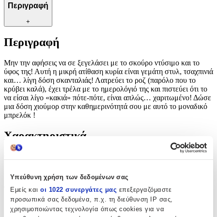
Περιγραφή
+
Περιγραφή
Μην την αφήσεις να σε ξεγελάσει με το σκούρο ντύσιμο και το
ύφος της! Αυτή η μικρή ατίθαση κυρία είναι γεμάτη στυλ, τσαχπινιά
και… λίγη δόση σκανταλιάς! Λατρεύει το ροζ (παρόλο που το
κρύβει καλά), έχει τρέλα με το ημερολόγιό της και πιστεύει ότι το
να είσαι λίγο «κακιά» πότε-πότε, είναι απλώς… χαριτωμένο! Δώσε
μια δόση χιούμορ στην καθημερινότητά σου με αυτό το μοναδικό
μπρελόκ !
Χαρακτηριστικά
Θέμα
:
Κινούμενα Σχέδια
Υπεύθυνη χρήση των δεδομένων σας
Τύπος
:
Εμείς και
οι 1022 συνεργάτες μας
επεξεργαζόμαστε
προσωπικά σας δεδομένα, π.χ. τη διεύθυνση IP σας,
Μπρελόκ
χρησιμοποιώντας τεχνολογία όπως cookies για να