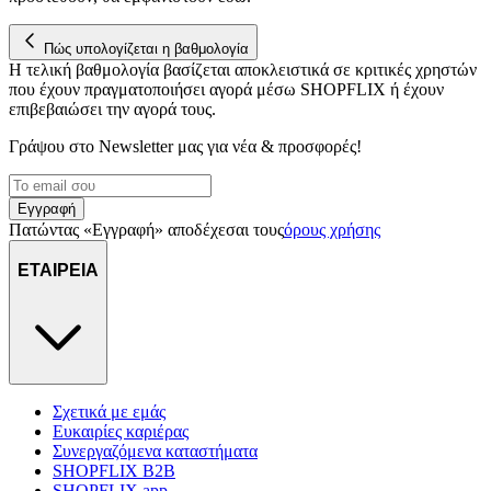
για να αποθηκεύουμε και να έχουμε πρόσβαση σε πληροφορίες
στη συσκευή σας, με σκοπό την προβολή εξατομικευμένων
διαφημίσεων και περιεχομένου, τις μετρήσεις σχετικά με
Πώς υπολογίζεται η βαθμολογία
Η τελική βαθμολογία βασίζεται αποκλειστικά σε κριτικές χρηστών
διαφημίσεις και περιεχόμενο, την καλύτερη εικόνα του κοινού
που έχουν πραγματοποιήσει αγορά μέσω SHOPFLIX ή έχουν
μας και την ανάπτυξη προϊόντων. Επίσης, κοινοποιούμε
επιβεβαιώσει την αγορά τους.
πληροφορίες σχετικά με την από μέρους σας χρήση της
τοποθεσίας μας στους συνεργάτες μέσων κοινωνικής
Γράψου στο Νewsletter μας για νέα & προσφορές!
δικτύωσης, διαφημίσεων και ανάλυσης.
Εγγραφή
Πατώντας «Εγγραφή» αποδέχεσαι τους
όρους χρήσης
ΕΤΑΙΡΕΙΑ
Σχετικά με εμάς
Ευκαιρίες καριέρας
Συνεργαζόμενα καταστήματα
SHOPFLIX B2B
SHOPFLIX app