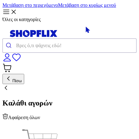
Μετάβαση στο περιεχόμενο
Μετάβαση στο κυρίως μενού
Όλες οι κατηγορίες
Πίσω
Καλάθι αγορών
Αφαίρεση όλων