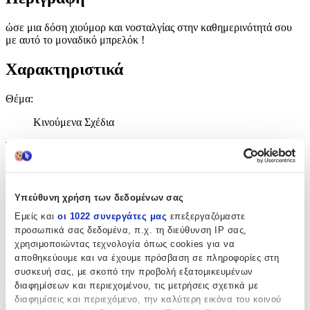
ώσε μια δόση χιούμορ και νοσταλγίας στην καθημερινότητά σου
με αυτό το μοναδικό μπρελόκ !
Χαρακτηριστικά
Θέμα
:
Κινούμενα Σχέδια
Τύπος
:
Μπρελόκ
Είδος
:
Υπεύθυνη χρήση των δεδομένων σας
Κλειδοθήκη
Εμείς και
οι 1022 συνεργάτες μας
επεξεργαζόμαστε
προσωπικά σας δεδομένα, π.χ. τη διεύθυνση IP σας,
Κατασκευαστής
:
χρησιμοποιώντας τεχνολογία όπως cookies για να
αποθηκεύουμε και να έχουμε πρόσβαση σε πληροφορίες στη
OEM
συσκευή σας, με σκοπό την προβολή εξατομικευμένων
διαφημίσεων και περιεχομένου, τις μετρήσεις σχετικά με
διαφημίσεις και περιεχόμενο, την καλύτερη εικόνα του κοινού
Χαρακτηριστικά