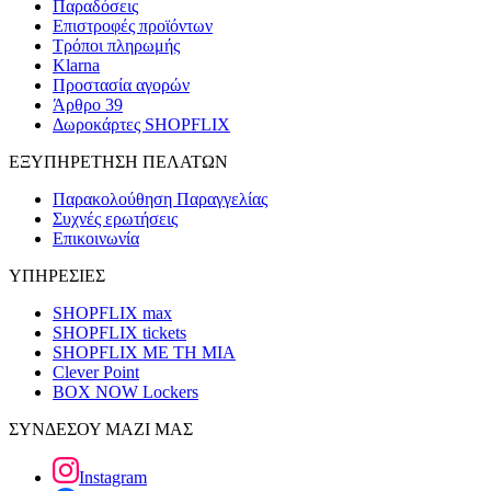
Παραδόσεις
Επιστροφές προϊόντων
Τρόποι πληρωμής
Klarna
Προστασία αγορών
Άρθρο 39
Δωροκάρτες SHOPFLIX
ΕΞΥΠΗΡΕΤΗΣΗ ΠΕΛΑΤΩΝ
Παρακολούθηση Παραγγελίας
Συχνές ερωτήσεις
Επικοινωνία
ΥΠΗΡΕΣΙΕΣ
SHOPFLIX max
SHOPFLIX tickets
SHOPFLIX ΜΕ ΤΗ ΜΙΑ
Clever Point
BOX NOW Lockers
ΣΥΝΔΕΣΟΥ ΜΑΖΙ ΜΑΣ
Instagram