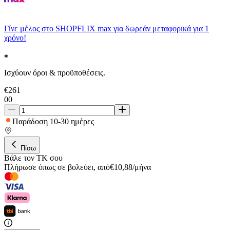
Γίνε μέλος στο SHOPFLIX max για δωρεάν μεταφορικά για 1
χρόνο!
Ισχύουν όροι & προϋποθέσεις.
€
261
00
Παράδοση 10-30 ημέρες
Πίσω
Βάλε τον ΤΚ σου
Πλήρωσε όπως σε βολεύει
,
από
€
10,88
/
μήνα