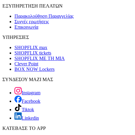
ΕΞΥΠΗΡΕΤΗΣΗ ΠΕΛΑΤΩΝ
Παρακολούθηση Παραγγελίας
Συχνές ερωτήσεις
Επικοινωνία
ΥΠΗΡΕΣΙΕΣ
SHOPFLIX max
SHOPFLIX tickets
SHOPFLIX ΜΕ ΤΗ ΜΙΑ
Clever Point
BOX NOW Lockers
ΣΥΝΔΕΣΟΥ ΜΑΖΙ ΜΑΣ
Instagram
Facebook
Tiktok
Linkedin
ΚΑΤΕΒΑΣΕ ΤΟ APP