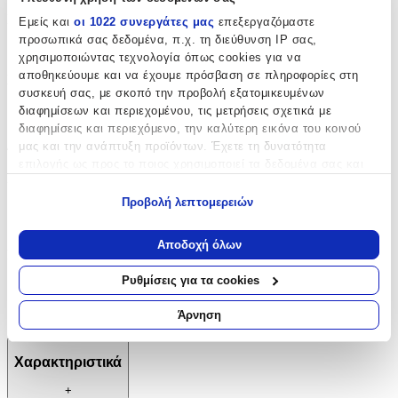
Μοκέτα
:
Εμείς και
οι 1022 συνεργάτες μας
επεξεργαζόμαστε
προσωπικά σας δεδομένα, π.χ. τη διεύθυνση IP σας,
Όχι
χρησιμοποιώντας τεχνολογία όπως cookies για να
αποθηκεύουμε και να έχουμε πρόσβαση σε πληροφορίες στη
Σετ
:
συσκευή σας, με σκοπό την προβολή εξατομικευμένων
Όχι
διαφημίσεων και περιεχομένου, τις μετρήσεις σχετικά με
διαφημίσεις και περιεχόμενο, την καλύτερη εικόνα του κοινού
Διαστάσεις
μας και την ανάπτυξη προϊόντων. Έχετε τη δυνατότητα
επιλογής ως προς το ποιος χρησιμοποιεί τα δεδομένα σας και
Πλάτος
:
για ποιους σκοπούς.
Προβολή λεπτομερειών
200
Εάν μας επιτρέπετε, θα θέλαμε επίσης:
Να συλλέξουμε πληροφορίες σχετικά με τη γεωγραφική
cm
Αποδοχή όλων
Μήκος
:
σας τοποθεσία, οι οποίες μπορεί να είναι ακριβείς σε
απόσταση μερικών μέτρων
Ρυθμίσεις για τα cookies
290
Να αναγνωρίσουμε τη συσκευή σας σαρώνοντας ενεργά
για συγκεκριμένα χαρακτηριστικά (δακτυλικό αποτύπωμα)
cm
Άρνηση
Μάθετε περισσότερα σχετικά με τον τρόπο επεξεργασίας των
προσωπικών σας δεδομένων και καθορίστε τις προτιμήσεις σας
Χαρακτηριστικά
στην
ενότητα “Λεπτομέρειες”
. Μπορείτε να αλλάξετε ή να
ανακαλέσετε τη συγκατάθεσή σας ανά πάσα στιγμή από τη
+