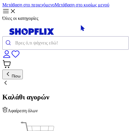
Μετάβαση στο περιεχόμενο
Μετάβαση στο κυρίως μενού
Όλες οι κατηγορίες
Πίσω
Καλάθι αγορών
Αφαίρεση όλων