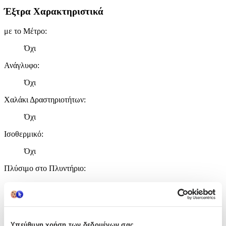
Έξτρα Χαρακτηριστικά
με το Μέτρο
:
Όχι
Ανάγλυφο
:
Όχι
Χαλάκι Δραστηριοτήτων
:
Όχι
Ισοθερμικό
:
Όχι
Πλύσιμο στο Πλυντήριο
:
Όχι
Στρογγυλό
:
Όχι
Υπεύθυνη χρήση των δεδομένων σας