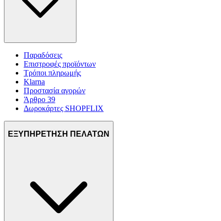
Παραδόσεις
Επιστροφές προϊόντων
Τρόποι πληρωμής
Klarna
Προστασία αγορών
Άρθρο 39
Δωροκάρτες SHOPFLIX
ΕΞΥΠΗΡΕΤΗΣΗ ΠΕΛΑΤΩΝ