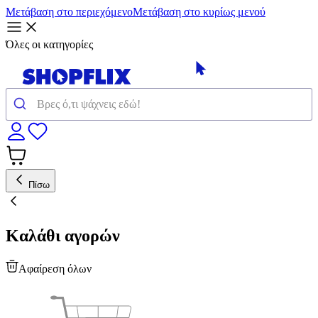
Μετάβαση στο περιεχόμενο
Μετάβαση στο κυρίως μενού
Όλες οι κατηγορίες
Πίσω
Καλάθι αγορών
Αφαίρεση όλων