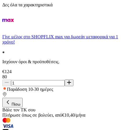
Δες όλα τα χαρακτηριστικά
Γίνε μέλος στο SHOPFLIX max για δωρεάν μεταφορικά για 1
χρόνο!
Ισχύουν όροι & προϋποθέσεις.
€
124
80
Παράδοση 10-30 ημέρες
Πίσω
Βάλε τον ΤΚ σου
Πλήρωσε όπως σε βολεύει
,
από
€
10,40
/
μήνα