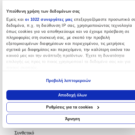
160
cm
Υπεύθυνη χρήση των δεδομένων σας
Πάχος
:
Εμείς και
οι 1022 συνεργάτες μας
επεξεργαζόμαστε προσωπικά σ
δεδομένα, π.χ. τη διεύθυνση IP σας, χρησιμοποιώντας τεχνολογία
13
όπως cookies για να αποθηκεύουμε και να έχουμε πρόσβαση σε
mm
πληροφορίες στη συσκευή σας, με σκοπό την προβολή
εξατομικευμένων διαφημίσεων και περιεχομένου, τις μετρήσεις
σχετικά με διαφημίσεις και περιεχόμενο, την καλύτερη εικόνα του
Χαρακτηριστικά
κοινού μας και την ανάπτυξη προϊόντων. Έχετε τη δυνατότητα
επιλογής ως προς το ποιος χρησιμοποιεί τα δεδομένα σας και για
+
ποιους σκοπούς.
Χαρακτηριστικά
Εάν μας επιτρέπετε, θα θέλαμε επίσης:
Προβολή λεπτομερειών
Να συλλέξουμε πληροφορίες σχετικά με τη γεωγραφική σας
Κατασκευαστής
:
τοποθεσία, οι οποίες μπορεί να είναι ακριβείς σε απόσταση
Αποδοχή όλων
μερικών μέτρων
Βιοκαρπέτ
Να αναγνωρίσουμε τη συσκευή σας σαρώνοντας ενεργά για
Ρυθμίσεις για τα cookies
Βασικά Χαρακτηριστικά
συγκεκριμένα χαρακτηριστικά (δακτυλικό αποτύπωμα)
Μάθετε περισσότερα σχετικά με τον τρόπο επεξεργασίας των
Άρνηση
Ποιότητα
:
προσωπικών σας δεδομένων και καθορίστε τις προτιμήσεις σας στη
ενότητα “Λεπτομέρειες”
. Μπορείτε να αλλάξετε ή να ανακαλέσετ
Συνθετικό