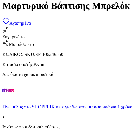
Μαρτυρικό Βάπτισης Μπρελόκ 
Αγαπημένα
Σύγκρινέ το
Μοιράσου το
ΚΩΔΙΚΟΣ SKU
:
SF-106246550
Κατασκευαστής
:
Kymi
Δες όλα τα χαρακτηριστικά
Γίνε μέλος στο SHOPFLIX max για δωρεάν μεταφορικά για 1 χρόνο
Ισχύουν όροι & προϋποθέσεις.