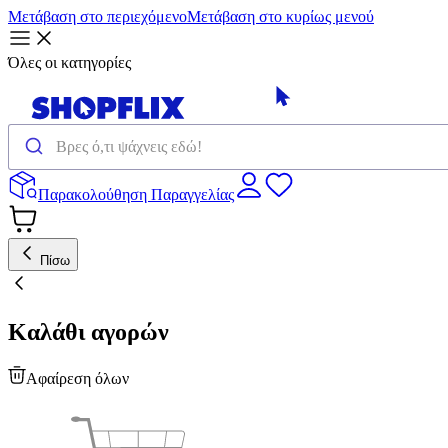
Μετάβαση στο περιεχόμενο
Μετάβαση στο κυρίως μενού
Όλες οι κατηγορίες
Παρακολούθηση Παραγγελίας
Πίσω
Καλάθι αγορών
Αφαίρεση όλων