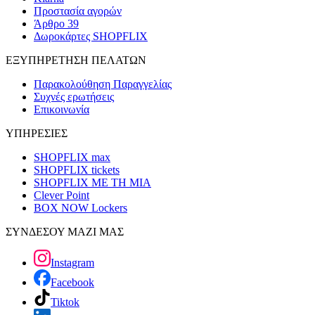
Προστασία αγορών
Άρθρο 39
Δωροκάρτες SHOPFLIX
ΕΞΥΠΗΡΕΤΗΣΗ ΠΕΛΑΤΩΝ
Παρακολούθηση Παραγγελίας
Συχνές ερωτήσεις
Επικοινωνία
ΥΠΗΡΕΣΙΕΣ
SHOPFLIX max
SHOPFLIX tickets
SHOPFLIX ΜΕ ΤΗ ΜΙΑ
Clever Point
BOX NOW Lockers
ΣΥΝΔΕΣΟΥ ΜΑΖΙ ΜΑΣ
Instagram
Facebook
Tiktok