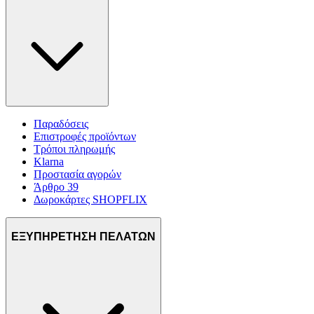
Παραδόσεις
Επιστροφές προϊόντων
Τρόποι πληρωμής
Klarna
Προστασία αγορών
Άρθρο 39
Δωροκάρτες SHOPFLIX
ΕΞΥΠΗΡΕΤΗΣΗ ΠΕΛΑΤΩΝ