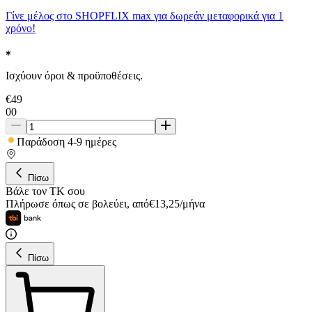
Γίνε μέλος στο SHOPFLIX max για δωρεάν μεταφορικά για 1
χρόνο!
Ισχύουν όροι & προϋποθέσεις.
€
49
00
Παράδοση 4-9 ημέρες
Πίσω
Βάλε τον ΤΚ σου
Πλήρωσε όπως σε βολεύει
,
από
€
13,25
/
μήνα
Πίσω