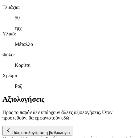
διαφημίσεων και περιεχομένου, τις μετρήσεις σχετικά με
διαφημίσεις και περιεχόμενο, την καλύτερη εικόνα του κοινού
Τεμάχια
:
μας και την ανάπτυξη προϊόντων. Επίσης, κοινοποιούμε
50
πληροφορίες σχετικά με την από μέρους σας χρήση της
τοποθεσίας μας στους συνεργάτες μέσων κοινωνικής
τμχ
δικτύωσης, διαφημίσεων και ανάλυσης.
Υλικό
:
Μέταλλο
Φύλο
:
Κορίτσι
Χρώμα
:
Ροζ
Αξιολογήσεις
Προς το παρόν δεν υπάρχουν άλλες αξιολογήσεις. Όταν
προστεθούν, θα εμφανιστούν εδώ.
Πώς υπολογίζεται η βαθμολογία