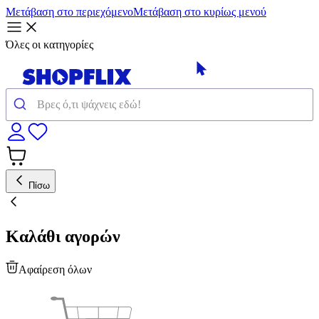
Μετάβαση στο περιεχόμενο
Μετάβαση στο κυρίως μενού
Όλες οι κατηγορίες
Πίσω
Καλάθι αγορών
Αφαίρεση όλων