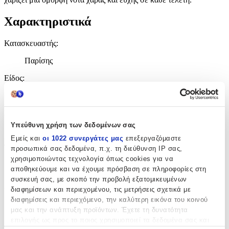
Χαρακτηριστικά
Κατασκευαστής
:
Παρίσης
Είδος
:
Μπρελόκ
Σχέδιο
:
Υπεύθυνη χρήση των δεδομένων σας
Σταυρουδάκι
Εμείς και
οι 1022 συνεργάτες μας
επεξεργαζόμαστε
Τεμάχια
:
προσωπικά σας δεδομένα, π.χ. τη διεύθυνση IP σας,
χρησιμοποιώντας τεχνολογία όπως cookies για να
50
αποθηκεύουμε και να έχουμε πρόσβαση σε πληροφορίες στη
συσκευή σας, με σκοπό την προβολή εξατομικευμένων
τμχ
διαφημίσεων και περιεχομένου, τις μετρήσεις σχετικά με
Υλικό
:
διαφημίσεις και περιεχόμενο, την καλύτερη εικόνα του κοινού
Μέταλλο
μας και την ανάπτυξη προϊόντων. Έχετε τη δυνατότητα
επιλογής ως προς το ποιος χρησιμοποιεί τα δεδομένα σας και
Φύλο
: