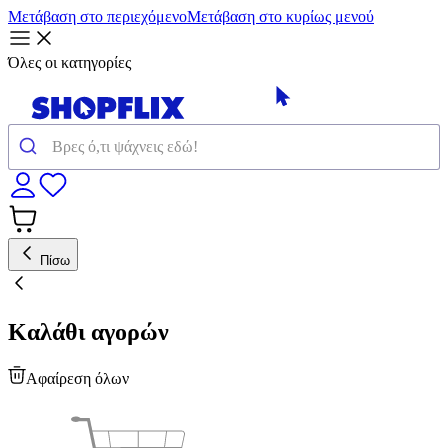
Μετάβαση στο περιεχόμενο
Μετάβαση στο κυρίως μενού
Όλες οι κατηγορίες
Πίσω
Καλάθι αγορών
Αφαίρεση όλων