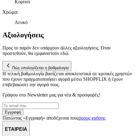
Κορίτσι
παρέχουμε λειτουργίες μέσων κοινωνικής δικτύωσης και να
αναλύουμε την κυκλοφορία μας. Εμείς και οι 1022 συνεργάτες
Χρώμα
:
μας επεξεργαζόμαστε προσωπικά σας δεδομένα, π.χ. τη
διεύθυνση IP σας, χρησιμοποιώντας τεχνολογία όπως cookies
Λευκό
για να αποθηκεύουμε και να έχουμε πρόσβαση σε πληροφορίες
Αξιολογήσεις
στη συσκευή σας, με σκοπό την προβολή εξατομικευμένων
διαφημίσεων και περιεχομένου, τις μετρήσεις σχετικά με
διαφημίσεις και περιεχόμενο, την καλύτερη εικόνα του κοινού
Προς το παρόν δεν υπάρχουν άλλες αξιολογήσεις. Όταν
μας και την ανάπτυξη προϊόντων. Επίσης, κοινοποιούμε
προστεθούν, θα εμφανιστούν εδώ.
πληροφορίες σχετικά με την από μέρους σας χρήση της
τοποθεσίας μας στους συνεργάτες μέσων κοινωνικής
Πώς υπολογίζεται η βαθμολογία
δικτύωσης, διαφημίσεων και ανάλυσης.
Η τελική βαθμολογία βασίζεται αποκλειστικά σε κριτικές χρηστών
που έχουν πραγματοποιήσει αγορά μέσω SHOPFLIX ή έχουν
επιβεβαιώσει την αγορά τους.
Γράψου στο Νewsletter μας για νέα & προσφορές!
Εγγραφή
Πατώντας «Εγγραφή» αποδέχεσαι τους
όρους χρήσης
ΕΤΑΙΡΕΙΑ