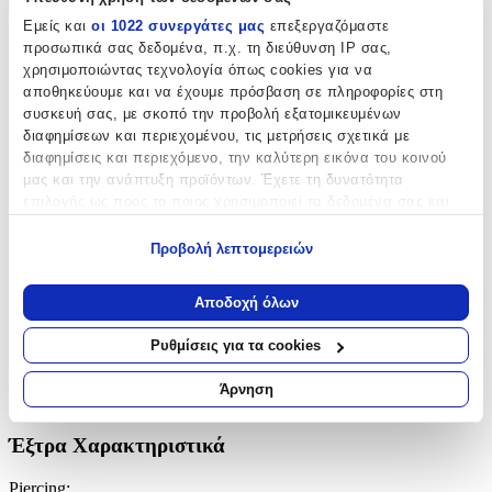
+
Εμείς και
οι 1022 συνεργάτες μας
επεξεργαζόμαστε
Χαρακτηριστικά
προσωπικά σας δεδομένα, π.χ. τη διεύθυνση IP σας,
χρησιμοποιώντας τεχνολογία όπως cookies για να
αποθηκεύουμε και να έχουμε πρόσβαση σε πληροφορίες στη
Βασικά Χαρακτηριστικά
συσκευή σας, με σκοπό την προβολή εξατομικευμένων
διαφημίσεων και περιεχομένου, τις μετρήσεις σχετικά με
Χρώμα Υλικού
:
διαφημίσεις και περιεχόμενο, την καλύτερη εικόνα του κοινού
Λευκό
μας και την ανάπτυξη προϊόντων. Έχετε τη δυνατότητα
επιλογής ως προς το ποιος χρησιμοποιεί τα δεδομένα σας και
Επιχρυσωμένα
:
για ποιους σκοπούς.
Προβολή λεπτομερειών
Όχι
Εάν μας επιτρέπετε, θα θέλαμε επίσης:
Περιοχή
:
Να συλλέξουμε πληροφορίες σχετικά με τη γεωγραφική
Αποδοχή όλων
σας τοποθεσία, οι οποίες μπορεί να είναι ακριβείς σε
Αυτιά
απόσταση μερικών μέτρων
Ρυθμίσεις για τα cookies
Να αναγνωρίσουμε τη συσκευή σας σαρώνοντας ενεργά
Σετ
:
για συγκεκριμένα χαρακτηριστικά (δακτυλικό αποτύπωμα)
Άρνηση
Όχι
Μάθετε περισσότερα σχετικά με τον τρόπο επεξεργασίας των
προσωπικών σας δεδομένων και καθορίστε τις προτιμήσεις σας
Έξτρα Χαρακτηριστικά
στην
ενότητα “Λεπτομέρειες”
. Μπορείτε να αλλάξετε ή να
ανακαλέσετε τη συγκατάθεσή σας ανά πάσα στιγμή από τη
Piercing
: