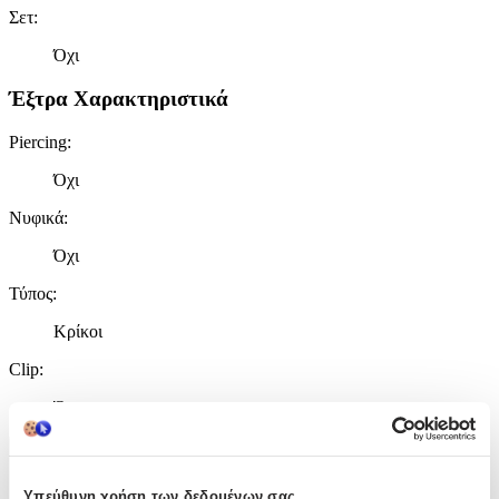
Σετ
:
Όχι
Έξτρα Χαρακτηριστικά
Piercing
:
Όχι
Νυφικά
:
Όχι
Τύπος
:
Κρίκοι
Clip
:
Όχι
Χαρακτηριστικά
Υπεύθυνη χρήση των δεδομένων σας