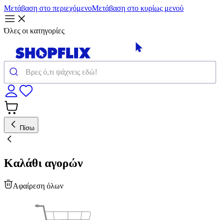
Μετάβαση στο περιεχόμενο
Μετάβαση στο κυρίως μενού
Όλες οι κατηγορίες
Πίσω
Καλάθι αγορών
Αφαίρεση όλων