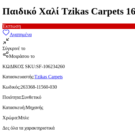
Παιδικό Χαλί Tzikas Carpets 
Έκπτωση
Αγαπημένα
Σύγκρινέ το
Μοιράσου το
ΚΩΔΙΚΟΣ SKU
:
SF-106234260
Κατασκευαστής
:
Tzikas Carpets
Κωδικός
:
263368-11560-030
Ποιότητα
:
Συνθετικό
Κατασκευή
:
Μηχανής
Χρώμα
:
Μπλε
Δες όλα τα χαρακτηριστικά