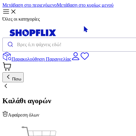
Μετάβαση στο περιεχόμενο
Μετάβαση στο κυρίως μενού
Όλες οι κατηγορίες
Παρακολούθηση Παραγγελίας
Πίσω
Καλάθι αγορών
Αφαίρεση όλων