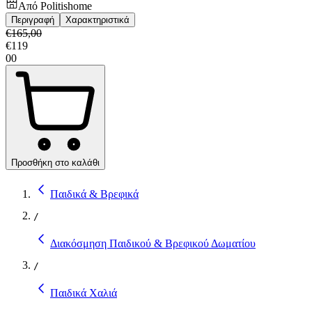
Από
Politishome
Περιγραφή
Χαρακτηριστικά
€
165,00
€
119
00
Προσθήκη στο καλάθι
Παιδικά & Βρεφικά
/
Διακόσμηση Παιδικού & Βρεφικού Δωματίου
/
Παιδικά Χαλιά