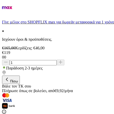
Γίνε μέλος στο SHOPFLIX max για δωρεάν μεταφορικά για 1 χρόνο
Ισχύουν όροι & προϋποθέσεις.
€
165,00
Κερδίζεις
: €
46,00
€
119
00
Παράδοση 2-3 ημέρες
Πίσω
Βάλε τον ΤΚ σου
Πλήρωσε όπως σε βολεύει
,
από
€
9,92
/
μήνα