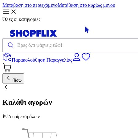
Μετάβαση στο περιεχόμενο
Μετάβαση στο κυρίως μενού
Όλες οι κατηγορίες
Παρακολούθηση Παραγγελίας
Πίσω
Καλάθι αγορών
Αφαίρεση όλων