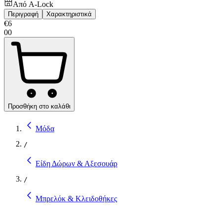
Από
A-Lock
Περιγραφή
Χαρακτηριστικά
€
6
00
Προσθήκη στο καλάθι
Μόδα
/
Είδη Δώρων & Αξεσουάρ
/
Μπρελόκ & Κλειδοθήκες