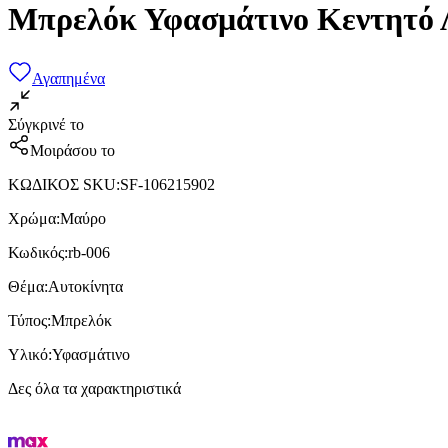
Μπρελόκ Υφασμάτινο Κεντητό Λ
Αγαπημένα
Σύγκρινέ το
Μοιράσου το
ΚΩΔΙΚΟΣ SKU
:
SF-106215902
Χρώμα
:
Μαύρο
Κωδικός
:
rb-006
Θέμα
:
Αυτοκίνητα
Τύπος
:
Μπρελόκ
Υλικό
:
Υφασμάτινο
Δες όλα τα χαρακτηριστικά