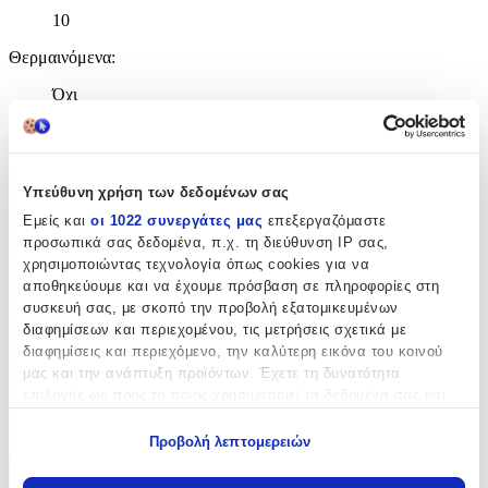
10
Θερμαινόμενα
:
Όχι
Μπικουτί
:
Όχι
Υπεύθυνη χρήση των δεδομένων σας
Εύκαμπτα
:
Εμείς και
οι 1022 συνεργάτες μας
επεξεργαζόμαστε
Όχι
προσωπικά σας δεδομένα, π.χ. τη διεύθυνση IP σας,
χρησιμοποιώντας τεχνολογία όπως cookies για να
Τρίχινα
:
αποθηκεύουμε και να έχουμε πρόσβαση σε πληροφορίες στη
συσκευή σας, με σκοπό την προβολή εξατομικευμένων
Όχι
διαφημίσεων και περιεχομένου, τις μετρήσεις σχετικά με
διαφημίσεις και περιεχόμενο, την καλύτερη εικόνα του κοινού
Διάμετρος (ρόλεϊ)
:
μας και την ανάπτυξη προϊόντων. Έχετε τη δυνατότητα
15
επιλογής ως προς το ποιος χρησιμοποιεί τα δεδομένα σας και
για ποιους σκοπούς.
mm
Προβολή λεπτομερειών
Εάν μας επιτρέπετε, θα θέλαμε επίσης:
Χαρακτηριστικά
Να συλλέξουμε πληροφορίες σχετικά με τη γεωγραφική