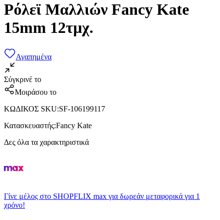
Ρόλεϊ Μαλλιών Fancy Kate
15mm 12τμχ.
Αγαπημένα
Σύγκρινέ το
Μοιράσου το
ΚΩΔΙΚΟΣ SKU
:
SF-106199117
Κατασκευαστής
:
Fancy Kate
Δες όλα τα χαρακτηριστικά
Γίνε μέλος στο SHOPFLIX max για δωρεάν μεταφορικά για 1
χρόνο!