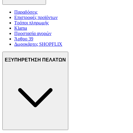
Παραδόσεις
Επιστροφές προϊόντων
Τρόποι πληρωμής
Klarna
Προστασία αγορών
Άρθρο 39
Δωροκάρτες SHOPFLIX
ΕΞΥΠΗΡΕΤΗΣΗ ΠΕΛΑΤΩΝ