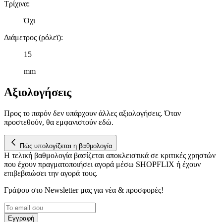
Τρίχινα
:
τοποθεσίας μας στους συνεργάτες μέσων κοινωνικής
δικτύωσης, διαφημίσεων και ανάλυσης.
Όχι
Διάμετρος (ρόλεϊ)
:
15
mm
Αξιολογήσεις
Προς το παρόν δεν υπάρχουν άλλες αξιολογήσεις. Όταν
προστεθούν, θα εμφανιστούν εδώ.
Πώς υπολογίζεται η βαθμολογία
Η τελική βαθμολογία βασίζεται αποκλειστικά σε κριτικές χρηστών
που έχουν πραγματοποιήσει αγορά μέσω SHOPFLIX ή έχουν
επιβεβαιώσει την αγορά τους.
Γράψου στο Νewsletter μας για νέα & προσφορές!
Εγγραφή