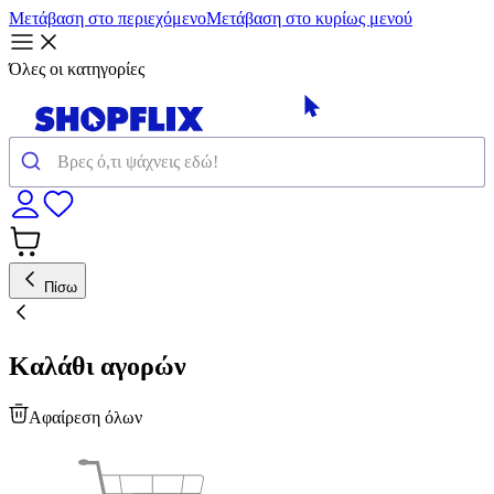
Μετάβαση στο περιεχόμενο
Μετάβαση στο κυρίως μενού
Όλες οι κατηγορίες
Πίσω
Καλάθι αγορών
Αφαίρεση όλων