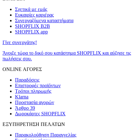
Σχετικά με εμάς
Ευκαιρίες καριέρας
Συνεργαζόμενα καταστήματα
SHOPFLIX B2B
SHOPFLIX app
Γίνε συνεργάτης!
Άνοιξε τώρα το δικό σου κατάστημα SHOPFLIX και αύξησε τις
πωλήσεις σου.
ONLINE ΑΓΟΡΕΣ
Παραδόσεις
Επιστροφές προϊόντων
Τρόποι πληρωμής
Klarna
Προστασία αγορών
Άρθρο 39
Δωροκάρτες SHOPFLIX
ΕΞΥΠΗΡΕΤΗΣΗ ΠΕΛΑΤΩΝ
Παρακολούθηση Παραγγελίας