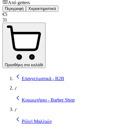
Από
getters
Περιγραφή
Χαρακτηριστικά
€
5
31
Προσθήκη στο καλάθι
Επαγγελματικά - B2B
/
Κομμωτήριο - Barber Shop
/
Ρόλεϊ Μαλλιών