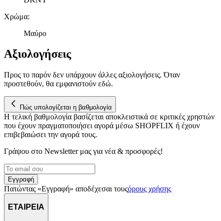
παρέχουμε λειτουργίες μέσων κοινωνικής δικτύωσης και να
αναλύουμε την κυκλοφορία μας. Εμείς και οι 1022 συνεργάτες
Χρώμα
:
μας επεξεργαζόμαστε προσωπικά σας δεδομένα, π.χ. τη
Μαύρο
διεύθυνση IP σας, χρησιμοποιώντας τεχνολογία όπως cookies
για να αποθηκεύουμε και να έχουμε πρόσβαση σε πληροφορίες
Αξιολογήσεις
στη συσκευή σας, με σκοπό την προβολή εξατομικευμένων
διαφημίσεων και περιεχομένου, τις μετρήσεις σχετικά με
διαφημίσεις και περιεχόμενο, την καλύτερη εικόνα του κοινού
Προς το παρόν δεν υπάρχουν άλλες αξιολογήσεις. Όταν
προστεθούν, θα εμφανιστούν εδώ.
μας και την ανάπτυξη προϊόντων. Επίσης, κοινοποιούμε
πληροφορίες σχετικά με την από μέρους σας χρήση της
τοποθεσίας μας στους συνεργάτες μέσων κοινωνικής
Πώς υπολογίζεται η βαθμολογία
δικτύωσης, διαφημίσεων και ανάλυσης.
Η τελική βαθμολογία βασίζεται αποκλειστικά σε κριτικές χρηστών
που έχουν πραγματοποιήσει αγορά μέσω SHOPFLIX ή έχουν
επιβεβαιώσει την αγορά τους.
Γράψου στο Νewsletter μας για νέα & προσφορές!
Εγγραφή
Πατώντας «Εγγραφή» αποδέχεσαι τους
όρους χρήσης
ΕΤΑΙΡΕΙΑ