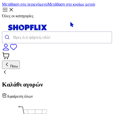
Μετάβαση στο περιεχόμενο
Μετάβαση στο κυρίως μενού
Όλες οι κατηγορίες
Πίσω
Καλάθι αγορών
Αφαίρεση όλων