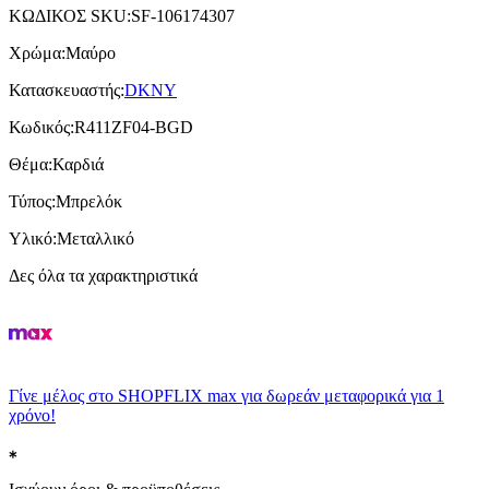
ΚΩΔΙΚΟΣ SKU
:
SF-106174307
Χρώμα
:
Μαύρο
Κατασκευαστής
:
DKNY
Κωδικός
:
R411ZF04-BGD
Θέμα
:
Καρδιά
Τύπος
:
Μπρελόκ
Υλικό
:
Μεταλλικό
Δες όλα τα χαρακτηριστικά
Γίνε μέλος στο SHOPFLIX max για δωρεάν μεταφορικά για 1
χρόνο!