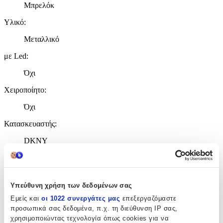
Μπρελόκ
Υλικό
:
Μεταλλικό
με Led
:
Όχι
Χειροποίητο
:
Όχι
Κατασκευαστής
:
DKNY
Χρώμα
:
Μαύρο
Υπεύθυνη χρήση των δεδομένων σας
Εμείς και
οι 1022 συνεργάτες μας
επεξεργαζόμαστε
Χαρακτηριστικά
προσωπικά σας δεδομένα, π.χ. τη διεύθυνση IP σας,
+
χρησιμοποιώντας τεχνολογία όπως cookies για να