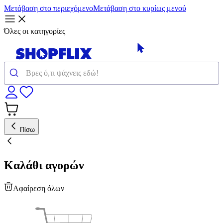
Μετάβαση στο περιεχόμενο
Μετάβαση στο κυρίως μενού
Όλες οι κατηγορίες
Πίσω
Καλάθι αγορών
Αφαίρεση όλων