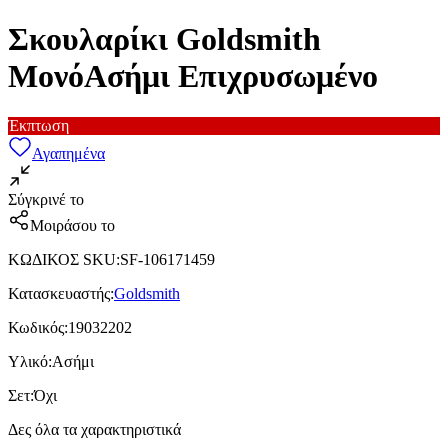
Σκουλαρίκι Goldsmith
ΜονόΑσήμι Επιχρυσωμένο
Έκπτωση
Αγαπημένα
Σύγκρινέ το
Μοιράσου το
ΚΩΔΙΚΟΣ SKU
:
SF-106171459
Κατασκευαστής
:
Goldsmith
Κωδικός
:
19032202
Υλικό
:
Ασήμι
Σετ
:
Όχι
Δες όλα τα χαρακτηριστικά