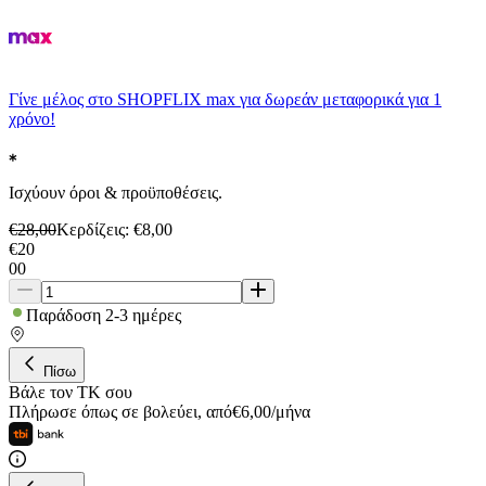
Γίνε μέλος στο SHOPFLIX max για δωρεάν μεταφορικά για 1
χρόνο!
Ισχύουν όροι & προϋποθέσεις.
€
28,00
Κερδίζεις
: €
8,00
€
20
00
Παράδοση 2-3 ημέρες
Πίσω
Βάλε τον ΤΚ σου
Πλήρωσε όπως σε βολεύει
,
από
€
6,00
/
μήνα