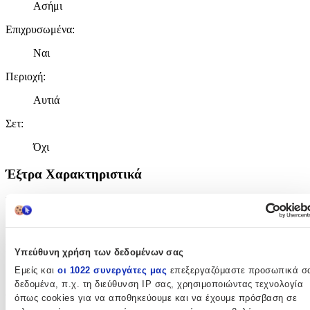
Ασήμι
Επιχρυσωμένα
:
Ναι
Περιοχή
:
Αυτιά
Σετ
:
Όχι
Έξτρα Χαρακτηριστικά
Piercing
:
Όχι
Νυφικά
:
Υπεύθυνη χρήση των δεδομένων σας
Εμείς και
οι 1022 συνεργάτες μας
επεξεργαζόμαστε προσωπικά σ
Όχι
δεδομένα, π.χ. τη διεύθυνση IP σας, χρησιμοποιώντας τεχνολογία
Clip
:
όπως cookies για να αποθηκεύουμε και να έχουμε πρόσβαση σε