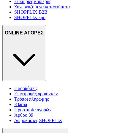
Ευκαιρίες καριέρας
Συνεργαζόμενα καταστήματα
SHOPFLIX B2B
SHOPFLIX app
ONLINE ΑΓΟΡΕΣ
Παραδόσεις
Επιστροφές προϊόντων
Τρόποι πληρωμής
Klarna
Προστασία αγορών
Άρθρο 39
Δωροκάρτες SHOPFLIX