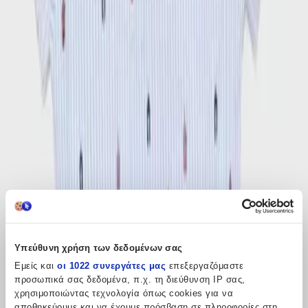
Χαρακτηριστικά
Κατασκευαστής
:
Little Gent
Με Πανωφόρι
:
Όχι
Τεμάχια
:
3
τμχ
Φύλο
:
Κορίτσι
Υπεύθυνη χρήση των δεδομένων σας
Χρώμα
:
Εμείς και
οι 1022 συνεργάτες μας
επεξεργαζόμαστε
Πορτοκαλί
προσωπικά σας δεδομένα, π.χ. τη διεύθυνση IP σας,
χρησιμοποιώντας τεχνολογία όπως cookies για να
Έξτρα Χαρακτηριστικά
αποθηκεύουμε και να έχουμε πρόσβαση σε πληροφορίες στη