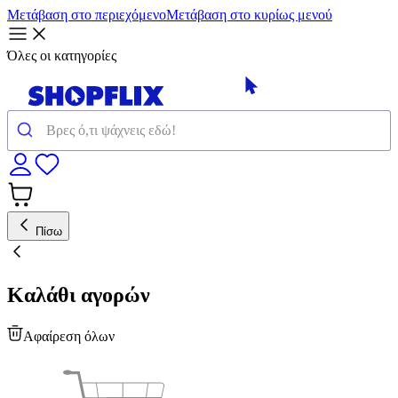
Μετάβαση στο περιεχόμενο
Μετάβαση στο κυρίως μενού
Όλες οι κατηγορίες
Πίσω
Καλάθι αγορών
Αφαίρεση όλων