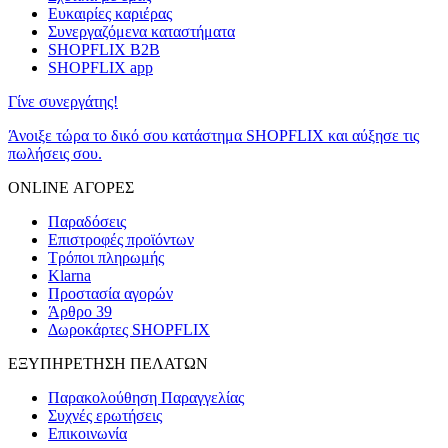
Ευκαιρίες καριέρας
Συνεργαζόμενα καταστήματα
SHOPFLIX B2B
SHOPFLIX app
Γίνε συνεργάτης!
Άνοιξε τώρα το δικό σου κατάστημα SHOPFLIX και αύξησε τις
πωλήσεις σου.
ONLINE ΑΓΟΡΕΣ
Παραδόσεις
Επιστροφές προϊόντων
Τρόποι πληρωμής
Klarna
Προστασία αγορών
Άρθρο 39
Δωροκάρτες SHOPFLIX
ΕΞΥΠΗΡΕΤΗΣΗ ΠΕΛΑΤΩΝ
Παρακολούθηση Παραγγελίας
Συχνές ερωτήσεις
Επικοινωνία