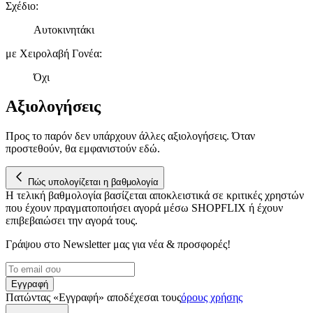
Σχέδιο
:
σωστά, να εξατομικεύουμε περιεχόμενο και διαφημίσεις, να
παρέχουμε λειτουργίες μέσων κοινωνικής δικτύωσης και να
Αυτοκινητάκι
αναλύουμε την κυκλοφορία μας. Εμείς και οι 1022 συνεργάτες
μας επεξεργαζόμαστε προσωπικά σας δεδομένα, π.χ. τη
με Χειρολαβή Γονέα
:
διεύθυνση IP σας, χρησιμοποιώντας τεχνολογία όπως cookies
Όχι
για να αποθηκεύουμε και να έχουμε πρόσβαση σε πληροφορίες
στη συσκευή σας, με σκοπό την προβολή εξατομικευμένων
Αξιολογήσεις
διαφημίσεων και περιεχομένου, τις μετρήσεις σχετικά με
διαφημίσεις και περιεχόμενο, την καλύτερη εικόνα του κοινού
μας και την ανάπτυξη προϊόντων. Επίσης, κοινοποιούμε
Προς το παρόν δεν υπάρχουν άλλες αξιολογήσεις. Όταν
πληροφορίες σχετικά με την από μέρους σας χρήση της
προστεθούν, θα εμφανιστούν εδώ.
τοποθεσίας μας στους συνεργάτες μέσων κοινωνικής
δικτύωσης, διαφημίσεων και ανάλυσης.
Πώς υπολογίζεται η βαθμολογία
Η τελική βαθμολογία βασίζεται αποκλειστικά σε κριτικές χρηστών
που έχουν πραγματοποιήσει αγορά μέσω SHOPFLIX ή έχουν
επιβεβαιώσει την αγορά τους.
Γράψου στο Νewsletter μας για νέα & προσφορές!
Εγγραφή
Πατώντας «Εγγραφή» αποδέχεσαι τους
όρους χρήσης