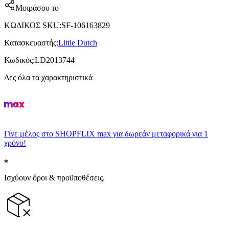
Μοιράσου το
ΚΩΔΙΚΟΣ SKU
:
SF-106163829
Κατασκευαστής
:
Little Dutch
Κωδικός
:
LD2013744
Δες όλα τα χαρακτηριστικά
Γίνε μέλος στο SHOPFLIX max για δωρεάν μεταφορικά για 1
χρόνο!
Ισχύουν όροι & προϋποθέσεις.