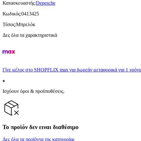
Κατασκευαστής
:
Depesche
Κωδικός
:
0413425
Τύπος
:
Μπρελόκ
Δες όλα τα χαρακτηριστικά
Γίνε μέλος στο SHOPFLIX max για δωρεάν μεταφορικά για 1 χρόνο
Ισχύουν όροι & προϋποθέσεις.
Το προϊόν δεν ειναι διαθέσιμο
Δες όλα τα προϊόντα της κατηγορίας