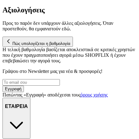
μας επεξεργαζόμαστε προσωπικά σας δεδομένα, π.χ. τη
Αξιολογήσεις
διεύθυνση IP σας, χρησιμοποιώντας τεχνολογία όπως cookies
για να αποθηκεύουμε και να έχουμε πρόσβαση σε πληροφορίες
στη συσκευή σας, με σκοπό την προβολή εξατομικευμένων
Προς το παρόν δεν υπάρχουν άλλες αξιολογήσεις. Όταν
διαφημίσεων και περιεχομένου, τις μετρήσεις σχετικά με
προστεθούν, θα εμφανιστούν εδώ.
διαφημίσεις και περιεχόμενο, την καλύτερη εικόνα του κοινού
μας και την ανάπτυξη προϊόντων. Επίσης, κοινοποιούμε
Πώς υπολογίζεται η βαθμολογία
πληροφορίες σχετικά με την από μέρους σας χρήση της
Η τελική βαθμολογία βασίζεται αποκλειστικά σε κριτικές χρηστών
τοποθεσίας μας στους συνεργάτες μέσων κοινωνικής
που έχουν πραγματοποιήσει αγορά μέσω SHOPFLIX ή έχουν
δικτύωσης, διαφημίσεων και ανάλυσης.
επιβεβαιώσει την αγορά τους.
Γράψου στο Νewsletter μας για νέα & προσφορές!
Εγγραφή
Πατώντας «Εγγραφή» αποδέχεσαι τους
όρους χρήσης
ΕΤΑΙΡΕΙΑ