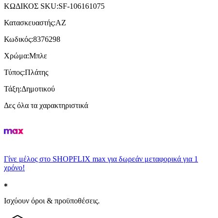
ΚΩΔΙΚΟΣ SKU
:
SF-106161075
Κατασκευαστής
:
AZ
Κωδικός
:
8376298
Χρώμα
:
Μπλε
Τύπος
:
Πλάτης
Τάξη
:
Δημοτικού
Δες όλα τα χαρακτηριστικά
Γίνε μέλος στο SHOPFLIX max για δωρεάν μεταφορικά για 1
χρόνο!
Ισχύουν όροι & προϋποθέσεις.