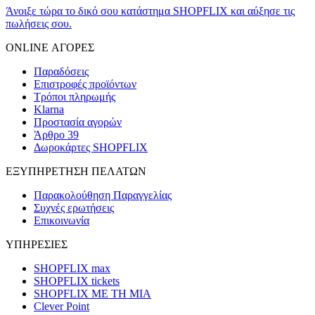
Άνοιξε τώρα το δικό σου κατάστημα SHOPFLIX και αύξησε τις
πωλήσεις σου.
ONLINE ΑΓΟΡΕΣ
Παραδόσεις
Επιστροφές προϊόντων
Τρόποι πληρωμής
Klarna
Προστασία αγορών
Άρθρο 39
Δωροκάρτες SHOPFLIX
ΕΞΥΠΗΡΕΤΗΣΗ ΠΕΛΑΤΩΝ
Παρακολούθηση Παραγγελίας
Συχνές ερωτήσεις
Επικοινωνία
ΥΠΗΡΕΣΙΕΣ
SHOPFLIX max
SHOPFLIX tickets
SHOPFLIX ΜΕ ΤΗ ΜΙΑ
Clever Point