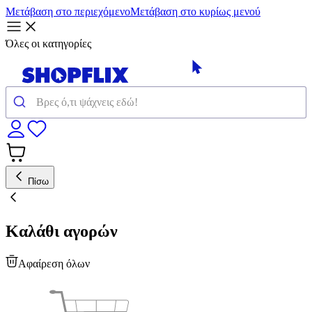
Μετάβαση στο περιεχόμενο
Μετάβαση στο κυρίως μενού
Όλες οι κατηγορίες
Πίσω
Καλάθι αγορών
Αφαίρεση όλων