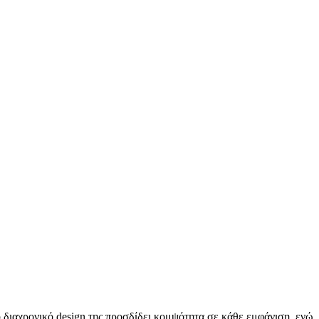
 διαχρονικό design της προσδίδει κομψότητα σε κάθε εμφάνιση, ενώ