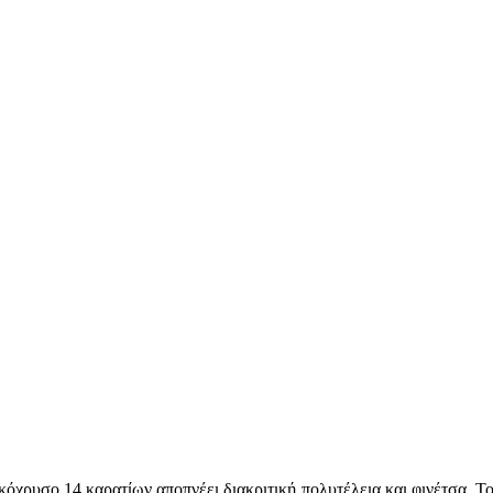
κόχρυσο 14 καρατίων αποπνέει διακριτική πολυτέλεια και φινέτσα. Το