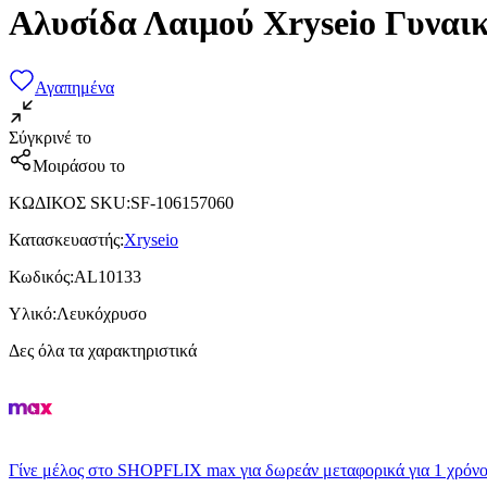
Αλυσίδα Λαιμού Xryseio Γυναι
Αγαπημένα
Σύγκρινέ το
Μοιράσου το
ΚΩΔΙΚΟΣ SKU
:
SF-106157060
Κατασκευαστής
:
Xryseio
Κωδικός
:
AL10133
Υλικό
:
Λευκόχρυσο
Δες όλα τα χαρακτηριστικά
Γίνε μέλος στο SHOPFLIX max για δωρεάν μεταφορικά για 1 χρόνο