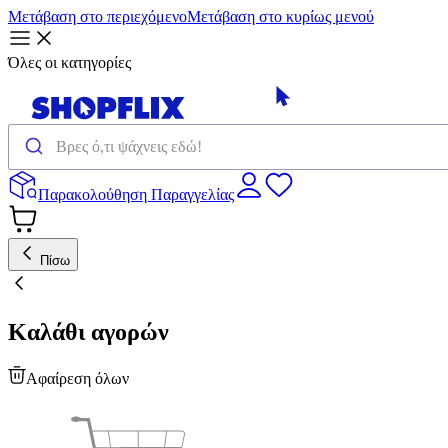
Μετάβαση στο περιεχόμενο
Μετάβαση στο κυρίως μενού
Όλες οι κατηγορίες
Παρακολούθηση Παραγγελίας
Πίσω
Καλάθι αγορών
Αφαίρεση όλων