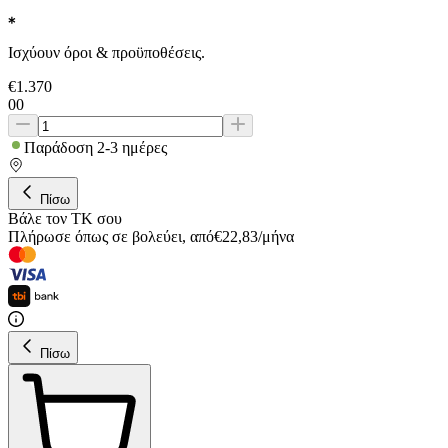
Ισχύουν όροι & προϋποθέσεις.
€
1.370
00
Παράδοση 2-3 ημέρες
Πίσω
Βάλε τον ΤΚ σου
Πλήρωσε όπως σε βολεύει
,
από
€
22,83
/
μήνα
Πίσω