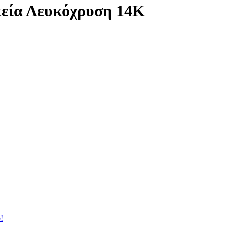
κεία Λευκόχρυση 14Κ
!