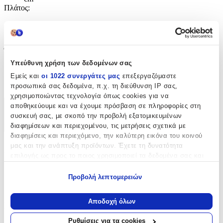
Πλάτος
:
12
cm
Ύψος
:
Υπεύθυνη χρήση των δεδομένων σας
42 εκ
Εμείς και
οι 1022 συνεργάτες μας
επεξεργαζόμαστε
cm
προσωπικά σας δεδομένα, π.χ. τη διεύθυνση IP σας,
χρησιμοποιώντας τεχνολογία όπως cookies για να
αποθηκεύουμε και να έχουμε πρόσβαση σε πληροφορίες στη
Χαρακτηριστικά
συσκευή σας, με σκοπό την προβολή εξατομικευμένων
διαφημίσεων και περιεχομένου, τις μετρήσεις σχετικά με
+
διαφημίσεις και περιεχόμενο, την καλύτερη εικόνα του κοινού
μας και την ανάπτυξη προϊόντων. Έχετε τη δυνατότητα
Χαρακτηριστικά
επιλογής ως προς το ποιος χρησιμοποιεί τα δεδομένα σας και
για ποιους σκοπούς.
Κατασκευαστής
:
Προβολή λεπτομερειών
Εάν μας επιτρέπετε, θα θέλαμε επίσης:
Street
Να συλλέξουμε πληροφορίες σχετικά με τη γεωγραφική
Αποδοχή όλων
Βασικά Χαρακτηριστικά
σας τοποθεσία, οι οποίες μπορεί να είναι ακριβείς σε
απόσταση μερικών μέτρων
Ρυθμίσεις για τα cookies