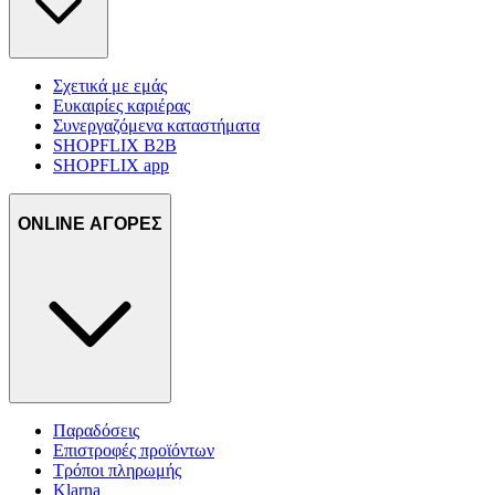
Σχετικά με εμάς
Ευκαιρίες καριέρας
Συνεργαζόμενα καταστήματα
SHOPFLIX B2B
SHOPFLIX app
ONLINE ΑΓΟΡΕΣ
Παραδόσεις
Επιστροφές προϊόντων
Τρόποι πληρωμής
Klarna