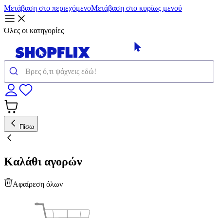
Μετάβαση στο περιεχόμενο
Μετάβαση στο κυρίως μενού
Όλες οι κατηγορίες
Πίσω
Καλάθι αγορών
Αφαίρεση όλων