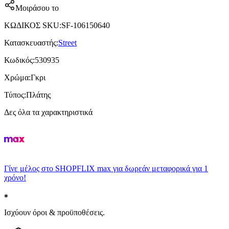
Μοιράσου το
ΚΩΔΙΚΟΣ SKU
:
SF-106150640
Κατασκευαστής
:
Street
Κωδικός
:
530935
Χρώμα
:
Γκρι
Τύπος
:
Πλάτης
Δες όλα τα χαρακτηριστικά
Γίνε μέλος στο SHOPFLIX max για δωρεάν μεταφορικά για 1
χρόνο!
Ισχύουν όροι & προϋποθέσεις.