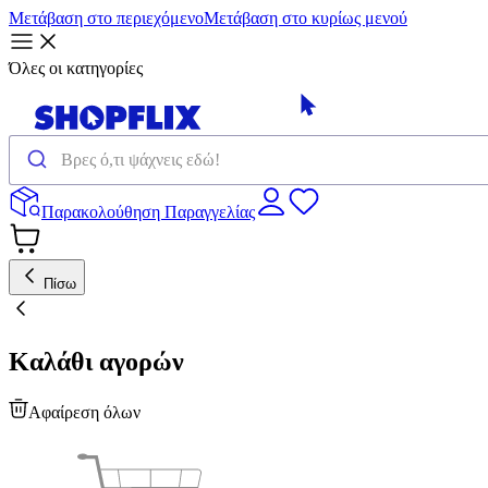
Μετάβαση στο περιεχόμενο
Μετάβαση στο κυρίως μενού
Όλες οι κατηγορίες
Παρακολούθηση Παραγγελίας
Πίσω
Καλάθι αγορών
Αφαίρεση όλων