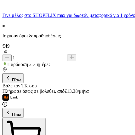
Γίνε μέλος στο SHOPFLIX max για δωρεάν μεταφορικά για 1 χρόνο
Ισχύουν όροι & προϋποθέσεις.
€
49
50
Παράδοση 2-3 ημέρες
Πίσω
Βάλε τον ΤΚ σου
Πλήρωσε όπως σε βολεύει
,
από
€
13,38
/
μήνα
Πίσω