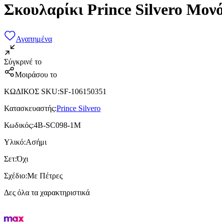
Σκουλαρίκι Prince Silvero Μο
Αγαπημένα
Σύγκρινέ το
Μοιράσου το
ΚΩΔΙΚΟΣ SKU
:
SF-106150351
Κατασκευαστής
:
Prince Silvero
Κωδικός
:
4B-SC098-1M
Υλικό
:
Ασήμι
Σετ
:
Όχι
Σχέδιο
:
Με Πέτρες
Δες όλα τα χαρακτηριστικά