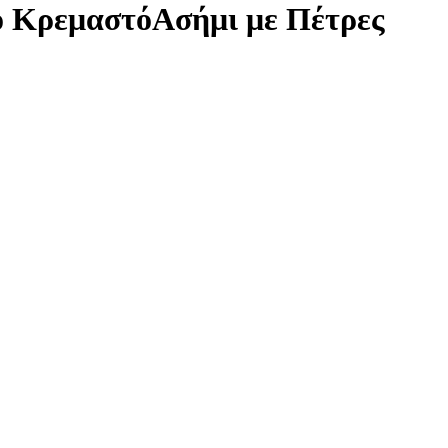
νό ΚρεμαστόΑσήμι με Πέτρες