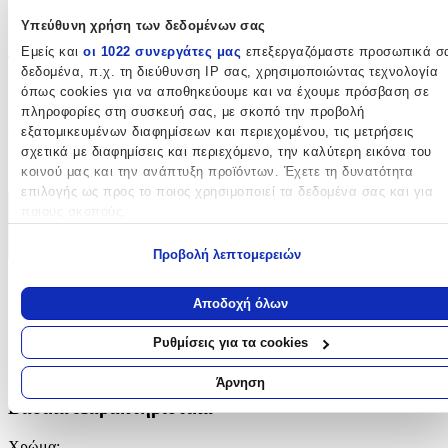
Υπεύθυνη χρήση των δεδομένων σας
Πλάτης
Εμείς και
οι 1022 συνεργάτες μας
επεξεργαζόμαστε προσωπικά σ
Τάξη
:
δεδομένα, π.χ. τη διεύθυνση IP σας, χρησιμοποιώντας τεχνολογία
όπως cookies για να αποθηκεύουμε και να έχουμε πρόσβαση σε
Γυμνασίου - Λυκείου
πληροφορίες στη συσκευή σας, με σκοπό την προβολή
Θήκη για Παγούρι
:
εξατομικευμένων διαφημίσεων και περιεχομένου, τις μετρήσεις
σχετικά με διαφημίσεις και περιεχόμενο, την καλύτερη εικόνα του
Όχι
κοινού μας και την ανάπτυξη προϊόντων. Έχετε τη δυνατότητα
επιλογής ως προς το ποιος χρησιμοποιεί τα δεδομένα σας και για
ποιους σκοπούς.
Χαρακτηριστικά
+
Εάν μας επιτρέπετε, θα θέλαμε επίσης:
Προβολή λεπτομερειών
Να συλλέξουμε πληροφορίες σχετικά με τη γεωγραφική σας
Χαρακτηριστικά
τοποθεσία, οι οποίες μπορεί να είναι ακριβείς σε απόσταση
Αποδοχή όλων
μερικών μέτρων
Κατασκευαστής
:
Να αναγνωρίσουμε τη συσκευή σας σαρώνοντας ενεργά για
Ρυθμίσεις για τα cookies
συγκεκριμένα χαρακτηριστικά (δακτυλικό αποτύπωμα)
Konges Slojd
Μάθετε περισσότερα σχετικά με τον τρόπο επεξεργασίας των
Άρνηση
προσωπικών σας δεδομένων και καθορίστε τις προτιμήσεις σας στη
Βασικά Χαρακτηριστικά
ενότητα “Λεπτομέρειες”
. Μπορείτε να αλλάξετε ή να ανακαλέσετ
τη συγκατάθεσή σας ανά πάσα στιγμή από τη Δήλωση Cookies.
Χρώμα
: