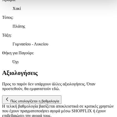
Χρησιμοποιούμε cookies ώστε η τοποθεσία μας να λειτουργεί σωστ
Χακί
να εξατομικεύουμε περιεχόμενο και διαφημίσεις, να παρέχουμε
Τύπος
:
λειτουργίες μέσων κοινωνικής δικτύωσης και να αναλύουμε την
κυκλοφορία μας. Εμείς και οι 1022 συνεργάτες μας επεξεργαζόμαστ
Πλάτης
προσωπικά σας δεδομένα, π.χ. τη διεύθυνση IP σας,
χρησιμοποιώντας τεχνολογία όπως cookies για να αποθηκεύουμε κ
Τάξη
:
να έχουμε πρόσβαση σε πληροφορίες στη συσκευή σας, με σκοπό
Γυμνασίου - Λυκείου
την προβολή εξατομικευμένων διαφημίσεων και περιεχομένου, τις
μετρήσεις σχετικά με διαφημίσεις και περιεχόμενο, την καλύτερη
Θήκη για Παγούρι
:
εικόνα του κοινού μας και την ανάπτυξη προϊόντων. Επίσης,
κοινοποιούμε πληροφορίες σχετικά με την από μέρους σας χρήση τ
Όχι
τοποθεσίας μας στους συνεργάτες μέσων κοινωνικής δικτύωσης,
διαφημίσεων και ανάλυσης.
Αξιολογήσεις
Προς το παρόν δεν υπάρχουν άλλες αξιολογήσεις. Όταν
προστεθούν, θα εμφανιστούν εδώ.
Πώς υπολογίζεται η βαθμολογία
Η τελική βαθμολογία βασίζεται αποκλειστικά σε κριτικές χρηστών
που έχουν πραγματοποιήσει αγορά μέσω SHOPFLIX ή έχουν
επιβεβαιώσει την αγορά τους.