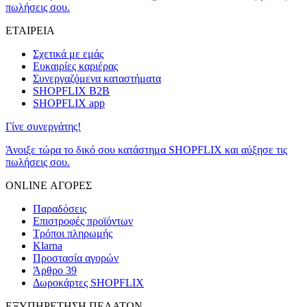
πωλήσεις σου.
ΕΤΑΙΡΕΙΑ
Σχετικά με εμάς
Ευκαιρίες καριέρας
Συνεργαζόμενα καταστήματα
SHOPFLIX B2B
SHOPFLIX app
Γίνε συνεργάτης!
Άνοιξε τώρα το δικό σου κατάστημα SHOPFLIX και αύξησε τις
πωλήσεις σου.
ONLINE ΑΓΟΡΕΣ
Παραδόσεις
Επιστροφές προϊόντων
Τρόποι πληρωμής
Klarna
Προστασία αγορών
Άρθρο 39
Δωροκάρτες SHOPFLIX
ΕΞΥΠΗΡΕΤΗΣΗ ΠΕΛΑΤΩΝ