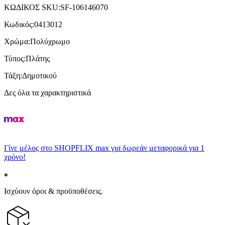
ΚΩΔΙΚΟΣ SKU
:
SF-106146070
Κωδικός
:
0413012
Χρώμα
:
Πολύχρωμο
Τύπος
:
Πλάτης
Τάξη
:
Δημοτικού
Δες όλα τα χαρακτηριστικά
Γίνε μέλος στο SHOPFLIX max για δωρεάν μεταφορικά για 1
χρόνο!
Ισχύουν όροι & προϋποθέσεις.