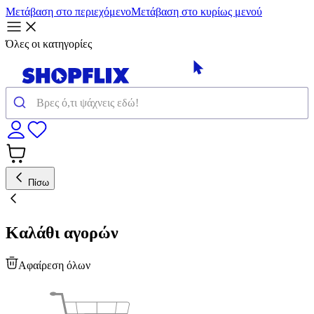
Μετάβαση στο περιεχόμενο
Μετάβαση στο κυρίως μενού
Όλες οι κατηγορίες
Πίσω
Καλάθι αγορών
Αφαίρεση όλων