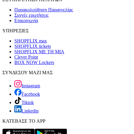
Παρακολούθηση Παραγγελίας
Συχνές ερωτήσεις
Επικοινωνία
ΥΠΗΡΕΣΙΕΣ
SHOPFLIX max
SHOPFLIX tickets
SHOPFLIX ΜΕ ΤΗ ΜΙΑ
Clever Point
BOX NOW Lockers
ΣΥΝΔΕΣΟΥ ΜΑΖΙ ΜΑΣ
Instagram
Facebook
Tiktok
Linkedin
ΚΑΤΕΒΑΣΕ ΤΟ APP