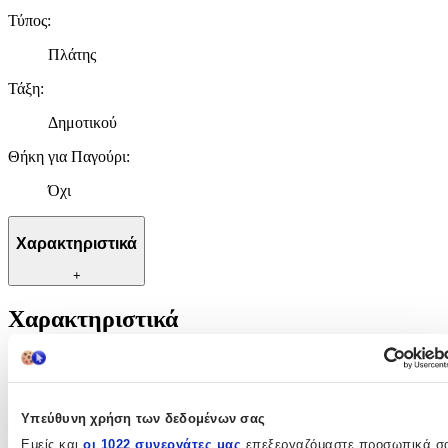
Τύπος
:
Πλάτης
Τάξη
:
Δημοτικού
Θήκη για Παγούρι
:
Όχι
Χαρακτηριστικά
+
Χαρακτηριστικά
Βασικά Χαρακτηριστικά
Χρώμα
:
Υπεύθυνη χρήση των δεδομένων σας
Πολύχρωμο
Εμείς και
οι 1022 συνεργάτες μας
επεξεργαζόμαστε προσωπικά σ