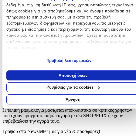
δεδομένα, π.χ. τη διεύθυνση IP σας, χρησιμοποιώντας τεχνολογία
Τύπος
:
όπως cookies για να αποθηκεύουμε και να έχουμε πρόσβαση σε
Πλάτης
πληροφορίες στη συσκευή σας, με σκοπό την προβολή
εξατομικευμένων διαφημίσεων και περιεχομένου, τις μετρήσεις
Τάξη
:
σχετικά με διαφημίσεις και περιεχόμενο, την καλύτερη εικόνα του
κοινού μας και την ανάπτυξη προϊόντων. Έχετε τη δυνατότητα
Δημοτικού
επιλογής ως προς το ποιος χρησιμοποιεί τα δεδομένα σας και για
ποιους σκοπούς.
Θήκη για Παγούρι
:
Όχι
Εάν μας επιτρέπετε, θα θέλαμε επίσης:
Προβολή λεπτομερειών
Να συλλέξουμε πληροφορίες σχετικά με τη γεωγραφική σας
Αξιολογήσεις
τοποθεσία, οι οποίες μπορεί να είναι ακριβείς σε απόσταση
Αποδοχή όλων
μερικών μέτρων
Προς το παρόν δεν υπάρχουν άλλες αξιολογήσεις. Όταν
Να αναγνωρίσουμε τη συσκευή σας σαρώνοντας ενεργά για
Ρυθμίσεις για τα cookies
προστεθούν, θα εμφανιστούν εδώ.
συγκεκριμένα χαρακτηριστικά (δακτυλικό αποτύπωμα)
Μάθετε περισσότερα σχετικά με τον τρόπο επεξεργασίας των
Άρνηση
προσωπικών σας δεδομένων και καθορίστε τις προτιμήσεις σας στη
Πώς υπολογίζεται η βαθμολογία
Η τελική βαθμολογία βασίζεται αποκλειστικά σε κριτικές χρηστών
ενότητα “Λεπτομέρειες”
. Μπορείτε να αλλάξετε ή να ανακαλέσετ
που έχουν πραγματοποιήσει αγορά μέσω SHOPFLIX ή έχουν
τη συγκατάθεσή σας ανά πάσα στιγμή από τη Δήλωση Cookies.
επιβεβαιώσει την αγορά τους.
Χρησιμοποιούμε cookies ώστε η τοποθεσία μας να λειτουργεί σωστ
Γράψου στο Νewsletter μας για νέα & προσφορές!
να εξατομικεύουμε περιεχόμενο και διαφημίσεις, να παρέχουμε