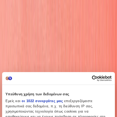
Χαρακτηριστικά
Κατασκευαστής
:
Εβίτα
Με Πανωφόρι
:
Όχι
Τεμάχια
:
2
τμχ
Φύλο
:
Κορίτσι
Υπεύθυνη χρήση των δεδομένων σας
Χρώμα
:
Εμείς και
οι 1022 συνεργάτες μας
επεξεργαζόμαστε
Πορτοκαλί
προσωπικά σας δεδομένα, π.χ. τη διεύθυνση IP σας,
χρησιμοποιώντας τεχνολογία όπως cookies για να
Έξτρα Χαρακτηριστικά
αποθηκεύουμε και να έχουμε πρόσβαση σε πληροφορίες στη