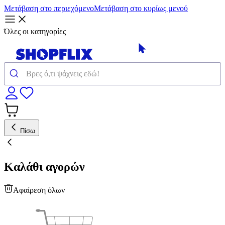
Μετάβαση στο περιεχόμενο
Μετάβαση στο κυρίως μενού
Όλες οι κατηγορίες
Πίσω
Καλάθι αγορών
Αφαίρεση όλων