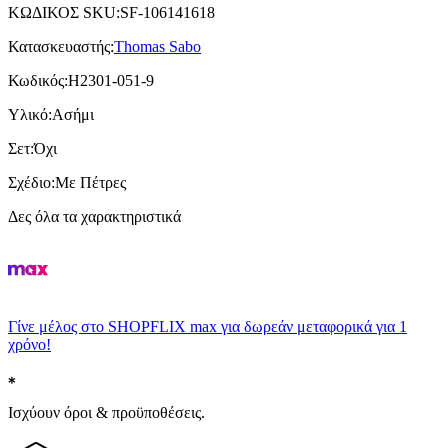
ΚΩΔΙΚΟΣ SKU
:
SF-106141618
Κατασκευαστής
:
Thomas Sabo
Κωδικός
:
H2301-051-9
Υλικό
:
Ασήμι
Σετ
:
Όχι
Σχέδιο
:
Με Πέτρες
Δες όλα τα χαρακτηριστικά
Γίνε μέλος στο SHOPFLIX max για δωρεάν μεταφορικά για 1
χρόνο!
Ισχύουν όροι & προϋποθέσεις.