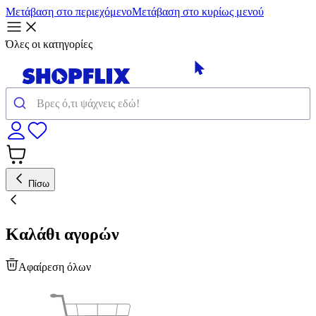
Μετάβαση στο περιεχόμενο
Μετάβαση στο κυρίως μενού
Όλες οι κατηγορίες
Πίσω
Καλάθι αγορών
Αφαίρεση όλων