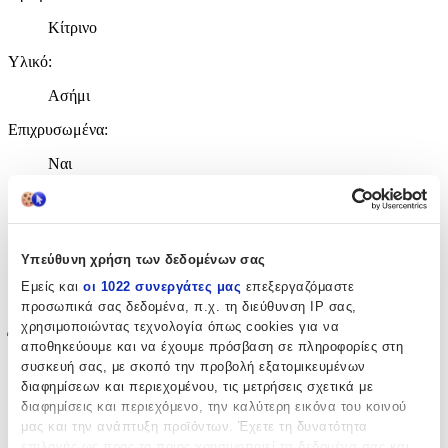
Κίτρινο
Υλικό
:
Ασήμι
Επιχρυσωμένα
:
Ναι
Περιοχή
:
Αυτιά
Υπεύθυνη χρήση των δεδομένων σας
Σετ
:
Εμείς και
οι 1022 συνεργάτες μας
επεξεργαζόμαστε
Όχι
προσωπικά σας δεδομένα, π.χ. τη διεύθυνση IP σας,
χρησιμοποιώντας τεχνολογία όπως cookies για να
Έξτρα Χαρακτηριστικά
αποθηκεύουμε και να έχουμε πρόσβαση σε πληροφορίες στη
συσκευή σας, με σκοπό την προβολή εξατομικευμένων
Piercing
:
διαφημίσεων και περιεχομένου, τις μετρήσεις σχετικά με
διαφημίσεις και περιεχόμενο, την καλύτερη εικόνα του κοινού
Ναι
μας και την ανάπτυξη προϊόντων. Έχετε τη δυνατότητα
Νυφικά
:
επιλογής ως προς το ποιος χρησιμοποιεί τα δεδομένα σας και