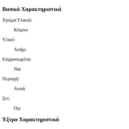
διαφημίσεων και περιεχομένου, τις μετρήσεις σχετικά με
Βασικά Χαρακτηριστικά
διαφημίσεις και περιεχόμενο, την καλύτερη εικόνα του κοινού
μας και την ανάπτυξη προϊόντων. Επίσης, κοινοποιούμε
Χρώμα Υλικού
:
πληροφορίες σχετικά με την από μέρους σας χρήση της
τοποθεσίας μας στους συνεργάτες μέσων κοινωνικής
Κίτρινο
δικτύωσης, διαφημίσεων και ανάλυσης.
Υλικό
:
Ασήμι
Επιχρυσωμένα
:
Ναι
Περιοχή
:
Αυτιά
Σετ
:
Όχι
Έξτρα Χαρακτηριστικά