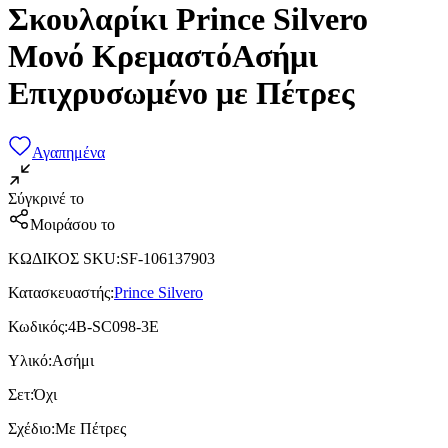
Σκουλαρίκι Prince Silvero
Μονό ΚρεμαστόΑσήμι
Επιχρυσωμένο με Πέτρες
Αγαπημένα
Σύγκρινέ το
Μοιράσου το
ΚΩΔΙΚΟΣ SKU
:
SF-106137903
Κατασκευαστής
:
Prince Silvero
Κωδικός
:
4B-SC098-3E
Υλικό
:
Ασήμι
Σετ
:
Όχι
Σχέδιο
:
Με Πέτρες