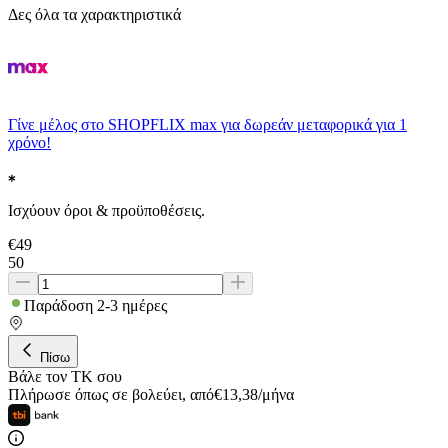
Δες όλα τα χαρακτηριστικά
Γίνε μέλος στο SHOPFLIX max για δωρεάν μεταφορικά για 1
χρόνο!
Ισχύουν όροι & προϋποθέσεις.
€
49
50
Παράδοση 2-3 ημέρες
Πίσω
Βάλε τον ΤΚ σου
Πλήρωσε όπως σε βολεύει
,
από
€
13,38
/
μήνα