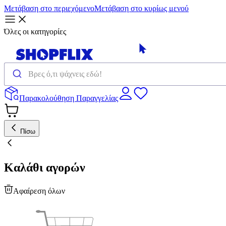
Μετάβαση στο περιεχόμενο
Μετάβαση στο κυρίως μενού
Όλες οι κατηγορίες
Παρακολούθηση Παραγγελίας
Πίσω
Καλάθι αγορών
Αφαίρεση όλων