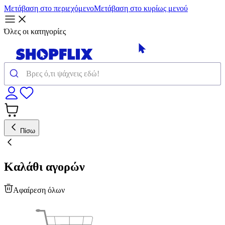
Μετάβαση στο περιεχόμενο
Μετάβαση στο κυρίως μενού
Όλες οι κατηγορίες
Πίσω
Καλάθι αγορών
Αφαίρεση όλων