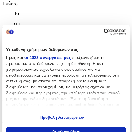
Πλάτος
:
16
cm
Ύψος
:
45 εκ
cm
Υπεύθυνη χρήση των δεδομένων σας
Εμείς και
οι 1022 συνεργάτες μας
επεξεργαζόμαστε
προσωπικά σας δεδομένα, π.χ. τη διεύθυνση IP σας,
Χαρακτηριστικά
χρησιμοποιώντας τεχνολογία όπως cookies για να
+
αποθηκεύουμε και να έχουμε πρόσβαση σε πληροφορίες στη
συσκευή σας, με σκοπό την προβολή εξατομικευμένων
Χαρακτηριστικά
διαφημίσεων και περιεχομένου, τις μετρήσεις σχετικά με
διαφημίσεις και περιεχόμενο, την καλύτερη εικόνα του κοινού
μας και την ανάπτυξη προϊόντων. Έχετε τη δυνατότητα
Κατασκευαστής
:
επιλογής ως προς το ποιος χρησιμοποιεί τα δεδομένα σας και
Street
για ποιους σκοπούς.
Προβολή λεπτομερειών
Βασικά Χαρακτηριστικά
Εάν μας επιτρέπετε, θα θέλαμε επίσης:
Να συλλέξουμε πληροφορίες σχετικά με τη γεωγραφική
Αποδοχή όλων