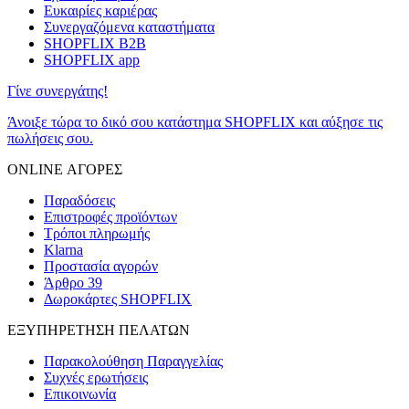
Ευκαιρίες καριέρας
Συνεργαζόμενα καταστήματα
SHOPFLIX B2B
SHOPFLIX app
Γίνε συνεργάτης!
Άνοιξε τώρα το δικό σου κατάστημα SHOPFLIX και αύξησε τις
πωλήσεις σου.
ONLINE ΑΓΟΡΕΣ
Παραδόσεις
Επιστροφές προϊόντων
Τρόποι πληρωμής
Klarna
Προστασία αγορών
Άρθρο 39
Δωροκάρτες SHOPFLIX
ΕΞΥΠΗΡΕΤΗΣΗ ΠΕΛΑΤΩΝ
Παρακολούθηση Παραγγελίας
Συχνές ερωτήσεις
Επικοινωνία